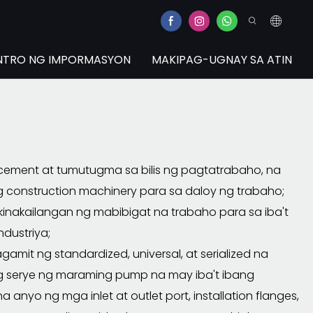
NTRO NG IMPORMASYON
MAKIPAG-UGNAY SA ATIN
ment at tumutugma sa bilis ng pagtatrabaho, na
construction machinery para sa daloy ng trabaho;
akailangan ng mabibigat na trabaho para sa iba't
dustriya;
it ng standardized, universal, at serialized na
g serye ng maraming pump na may iba't ibang
anyo ng mga inlet at outlet port, installation flanges,