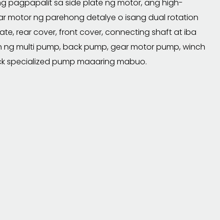
g pagpapalit sa side plate ng motor, ang high-
r motor ng parehong detalye o isang dual rotation
 rear cover, front cover, connecting shaft at iba
n ng multi pump, back pump, gear motor pump, winch
ruck specialized pump maaaring mabuo.