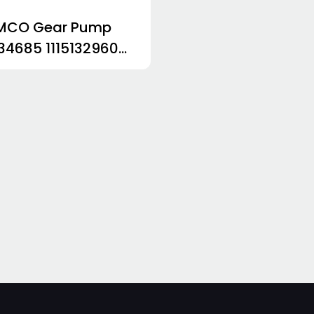
MCO Gear Pump
434685 1115132960
0C567ADTW12-01