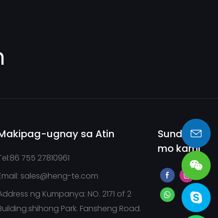
m
Makipag-ugnay sa Atin
Sundan
mo kami
sales@heng-te.com
Tel:86 755 27810961
Email:
sales@heng-te.com
Address ng Kumpanya: NO. 2171 of 2
Building.shihong Park. Fansheng Road.