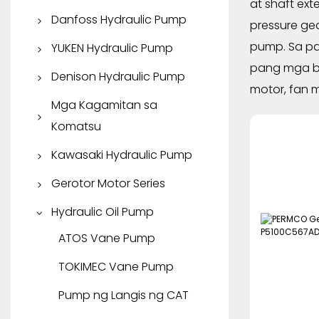
at shaft ex
KYB Travel Motor
Parker Piston Pump
Danfoss Hydraulic Pump
pressure ge
Parker Vane Pump
Danfoss Piston Pump
pump. Sa pa
YUKEN Hydraulic Pump
pang mga ba
Parker Gear Pump
Danfoss Gear Pump
YUKEN Piston Pump
Denison Hydraulic Pump
motor, fan 
Parker Hydraulic Motor
YUKEN Vane Pump
Denison Piston Pump
Mga Kagamitan sa
Komatsu
Denison Vane Pump
Mga ekstrang bahagi ng
Kawasaki Hydraulic Pump
SAUER DANFOSS
Komatsu
Kawasaki Piston Pump
Gerotor Motor Series
EATON Gerotor Motor
Hydraulic Oil Pump
Danfoss Gerotor Motor
ATOS Vane Pump
WHITE Gerotor Motor
TOKIMEC Vane Pump
Pump ng Langis ng CAT