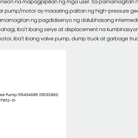
tension na mapagpipilian ng mga user. Sa pamamagitan n
ar pump/motor ay maaaring palitan ng high-pressure gea
mamagitan ng pagdidisenyo ng dalubhasang intermediate,
hagi, iba't ibang serye at displacement na kumbinasyo
motor, iba't ibang valve pump, dump truck at garbage t