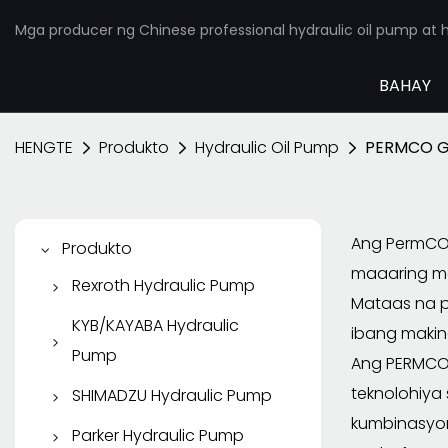
Mga producer ng Chinese professional hydraulic oil pump at h
BAHAY
HENGTE
Produkto
Hydraulic Oil Pump
PERMCO G
Ang PermCO 
Produkto
maaaring ma
Rexroth Hydraulic Pump
Mataas na p
Rexroth Piston Pump
KYB/KAYABA Hydraulic
ibang makin
Pump
Rexroth Vane Pump
Ang PERMCO 
KYB/KAYABA Gear Pump
teknolohiya
SHIMADZU Hydraulic Pump
Rexroth Gear Pump
kumbinasyon 
KYB Piston Pump
SHIMADZU Gear Pump
Parker Hydraulic Pump
Rexroth Hydraulic Motor