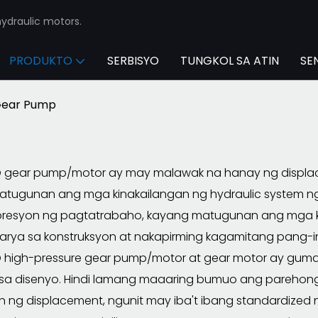
ydraulic motors.
PRODUKTO
SERBISYO
TUNGKOL SA ATIN
SE
ear Pump
gear pump/motor ay may malawak na hanay ng displace
tugunan ang mga kinakailangan ng hydraulic system ng 
resyon ng pagtatrabaho, kayang matugunan ang mga kin
arya sa konstruksyon at nakapirming kagamitang pang-in
high-pressure gear pump/motor at gear motor ay gumagam
 sa disenyo. Hindi lamang maaaring bumuo ang parehon
ng displacement, ngunit may iba't ibang standardized na 