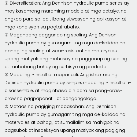
② Diversification: Ang Dennison hydraulic pump series ay
may kasamang maraming modelo at mga detalye, na
angkop para sa iba't ibang sitwasyon ng aplikasyon at
mga kondisyon sa pagtatrabaho.
③ Magandang pagganap ng sealing: Ang Denison
hydraulic pump ay gumagamit ng mga de-kalidad na
bahagi ng sealing at wear-resistant na materyales
upang matiyak ang mahusay na pagganap ng sealing
at mahabang buhay ng serbisyo ng produkto.
④ Madaling i-install at mapanatili: Ang istraktura ng
Denison hydraulic pump ay simple, madaling i-install at i-
disassemble, at maginhawa din para sa pang-araw-
araw na pagpapanatili at pangangalaga.
⑤ Mataas na pagiging maaasahan: Ang Dennison
hydraulic pump ay gumagamit ng mga de-kalidad na
materyales at bahagi, at sumailalim sa mahigpit na
pagsubok at inspeksyon upang matiyak ang pagiging