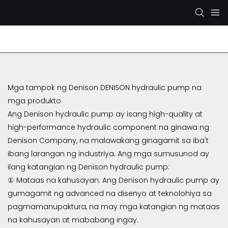
Rexroth Hydraulic Pump
KYB/KAYABA Hydraulic Pu
Mga tampok ng Denison DENISON hydraulic pump na
mga produkto
Ang Denison hydraulic pump ay isang high-quality at
high-performance hydraulic component na ginawa ng
Denison Company, na malawakang ginagamit sa iba't
ibang larangan ng industriya. Ang mga sumusunod ay
ilang katangian ng Denison hydraulic pump:
① Mataas na kahusayan: Ang Denison hydraulic pump ay
gumagamit ng advanced na disenyo at teknolohiya sa
pagmamanupaktura, na may mga katangian ng mataas
na kahusayan at mababang ingay.