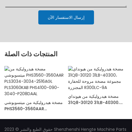
إرسال الاستفسار الآن
المنتجات ذات الصلة
مضخة هيدروليكية من هيونداي
31Q8-30120 31LB-40300،
مضخة هيدروليكية من ميتسوبوشي
مجموعة مضخة مروحة للحفارة
PHS3560-3560AAR
المجنزرة R300LC-9A
PLS3034-3034-2516AGL
PLS3060KAB PHS4100-090-
3040-P208DAAL
حقوق الطبع والنشر © 2023 Shenzhenshi Hengte Machine Parts