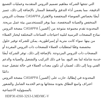
التي تنتجها الشركة مفاهيم تصميم التروس المتقدمة وعمليات التصنيع
الدقيقة، مما يضمن أداء التدفق والضغط الممتاز. بالإضافة إلى ذلك، تتميز
مضخات التروس CASAPPA أيضًا بخصائص الضوضاء المنخفضة والاهتزاز
المنخفض والصيانة المنخفضة، مما يوفر للمستخدمين بيئة عمل مريحة.
مضخة التروس CASAPPA (الصين) المحدودة تقدم مجموعة متنوعة من
نماذج المضخات الترسية لتلبية احتياجات الصناعات المختلفة ليختار العملاء
من بينها. سواء كانت مترية أو إمبراطورية، يمكن للشركة توفير حلول
مخصصة وفقًا لمتطلبات العملاء للمضخات ذات التروس المفردة أو
المضخات ذات التروس المزدوجة. بالإضافة إلى ذلك، توفر الشركة أيضًا
خدمة شاملة لما بعد البيع، بما في ذلك التركيب والتشغيل والصيانة والدعم
الفني وما إلى ذلك، لضمان أن تكون معدات العملاء في حالة تشغيل جيدة
دائمًا.
مضخة التروس CASAPPA (الصين) المحدودة في إيطاليا، حازت على
اعتراف واسع النطاق بجودة منتجاتها ودعم الخدمة الشامل والشعور
بالمسؤولية الاجتماعية
HDP30.43S0-32S3-LMD/MC-V