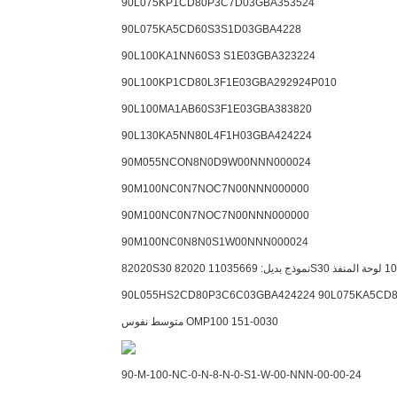
90L075KP1CD80P3C7D03GBA353524
90L075KA5CD60S3S1D03GBA4228
90L100KA1NN60S3 S1E03GBA323224
90L100KP1CD80L3F1E03GBA292924P010
90L100MA1AB60S3F1E03GBA383820
90L130KA5NN80L4F1H03GBA424224
90M055NCON8N0D9W00NNN000024
90M100NC0N7NOC7N00NNN000000
90M100NC0N7NOC7N00NNN000000
90M100NC0N8N0S1W00NNN000024
82020S30 نموذج بديل: 11035669 82020S30 نموذج بديل: 11035669 طقم تصليح؟ 8800485-2000 8800485-2400 90-100 لوحة المنفذ
متوسط ​​نفوس OMP100 151-0030
90-M-100-NC-0-N-8-N-0-S1-W-00-NNN-00-00-24