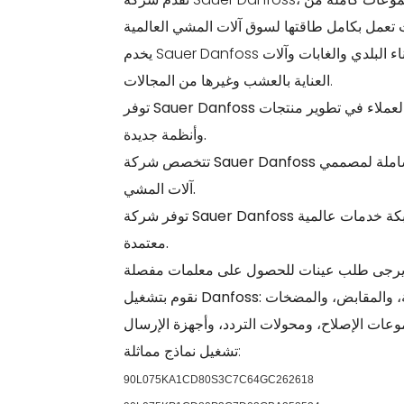
يخدم Sauer Danfoss الأسواق في مجالات الزراعة والبناء وبناء الطرق ونقل المواد والبناء البلدي والغابات وآلات
العناية بالعشب وغيرها من المجالات.
توفر Sauer Danfoss حلول أنظمة مخصصة للعملاء وتلتزم بإقامة شراكات وثيقة مع العملاء في تطوير منتجات
وأنظمة جديدة.
تتخصص شركة Sauer Danfoss في التكامل الشامل لأنظمة المكونات، مما يوفر حلول أنظمة شاملة لمصممي
آلات المشي.
توفر شركة Sauer Danfoss للعملاء خدمات ما قبل البيع وما بعد البيع العالمية من خلال شبكة خدمات عالمية
معتمدة.
نقوم بتشغيل Danfoss: المضخات الهيدروليكية ذات المكبس، والمحركات الهيدروليكية، والمقابض، والمضخات
تشغيل نماذج مماثلة:
90L075KA1CD80S3C7C64GC262618