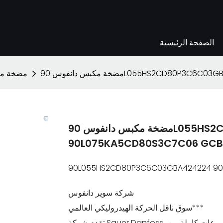
الصفحة الرئيسية
90L055HS2CD80P3C6C03GBA4242
مضخة مك
مضخة مكبس دانفوس 90L055HS2CD80P3C6C03GBA424224
90L075KA5CD80S3C7C06 GCB 
90L055HS2CD80P3C6C03GBA424224 90
شركة سوير دانفوس
سوق ناقل الحركة الهيدروليكي العالمي***
تقدم شركة Sauer Danfoss، باعتبارها شركة متعددة الجنسيات ذات أنشطة متنوعة، مجموعات كاملة من