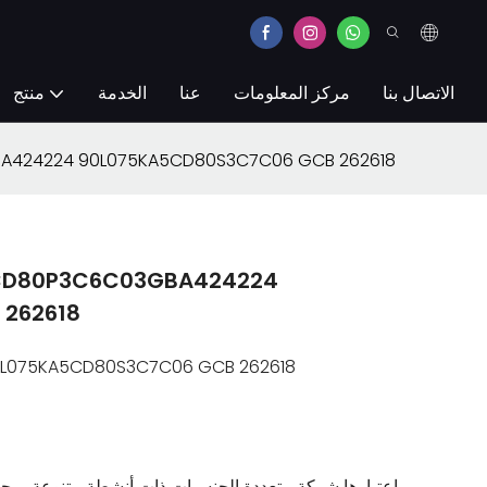
الاتصال بنا
مركز المعلومات
عنا
الخدمة
منتج
مضخة مكبس دانفوس 24 90L075KA5CD80S3C7C06 GCB 262618
262618
L075KA5CD80S3C7C06 GCB 262618