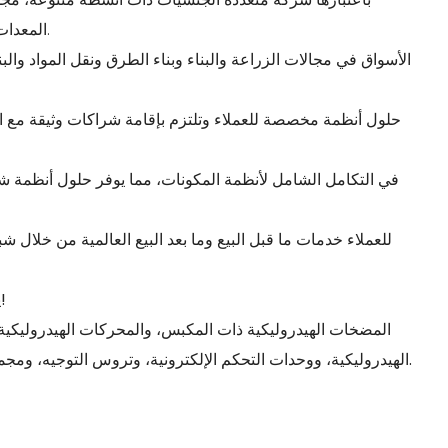
المعدات تعمل بكامل طاقتها لسوق آلات المشي العالمية.
يرجى طلب عينات للحصول على معلمات مفصلة!
الهيدروليكية، ووحدات التحكم الإلكترونية، وتروس التوجيه، ومجموعات الإصلاح، ومحولات التردد، وأجهزة الإرسال.