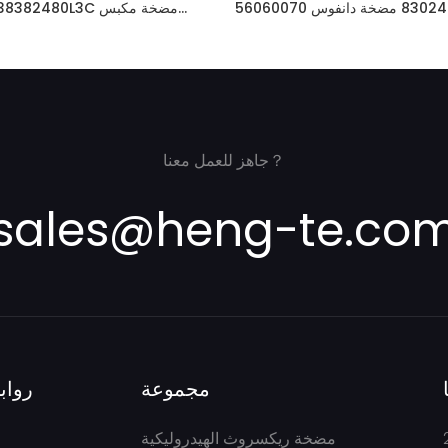
83024044 مضخة دانفوس 56060070 OMS5
KA5NN38382480L3C
250 151F5161
محوري JRRS45BLS1925NNN
جاهز للعمل معنا？
sales@heng-te.co
مجموعة
رواب
مضخة ريكسروث الهيدروليكية