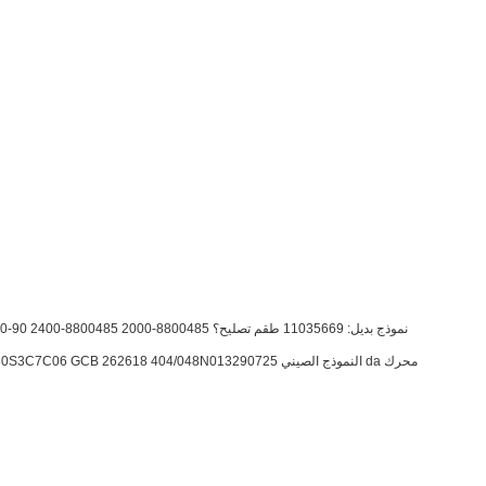
محرك
90L055HS2CD80P3C6C03GBA424224 90L075KA5CD80S3C7C06 GCB 262618 404/048N013290725 النموذج الصيني da