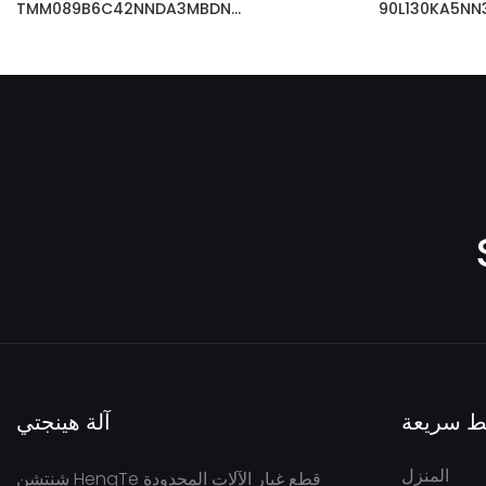
90L130 مضخة مكبس
TMM089B6C42NNDA3MBDN
DANFOSS 
PVH074R01AB10A250000002001AE01
FRR090CLS2620NNN3 S1C2A1NNNNNNNNNN
ط سريعة
آلة هينجتي
المنزل
شنتشن HengTe قطع غيار الآلات المحدودة