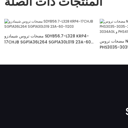
المنتجات ذات الصلة
مضخات تروس شيمادزو SDYB56.7-L328 KRP4-
مضخات تروس NABCO PHS2523-GN212AAL و
17CHJB SGP1A36L264 SGP1A30L019 23A-60-
PHS3 و Mitsuboshi
11203
PLS30 و PHS4120-3560ECL لـ
Kobelco