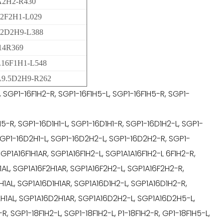
A2H2-R430
2F2H1-L029
2D2H9-L388
14R369
.16F1H1-L548
9.5D2H9-R262
L, SGP1-16F1H2-R, SGP1-16F1H5-L, SGP1-16F1H5-R, SGP1-
-R, SGP1-16D1H1-L, SGP1-16D1H1-R, SGP1-16D1H2-L, SGP1-
SGP1-16D2H1-L, SGP1-16D2H2-L, SGP1-16D2H2-R, SGP1-
GP1A16F1H1AR, SGP1A16F1H2-L, SGP1A1A16F1H2-L 6F1H2-R,
1AL, SGP1A16F2H1AR, SGP1A16F2H2-L, SGP1A16F2H2-R,
1AL, SGP1A16D1H1AR, SGP1A16D1H2-L, SGP1A16D1H2-R,
H1AL, SGP1A16D2H1AR, SGP1A16D2H2-L, SGP1A16D2H5-L,
R, SGP1-18F1H2-L, SGP1-18F1H2-L, P1-18F1H2-R, GP1-18F1H5-L,