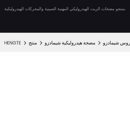
منتجو مضخات الزيت الهيدروليكي المهنية الصينية والمحركات الهيدروليكية.
روس شيمادزو
مضخة هيدروليكية شيمادزو
منتج
HENGTE