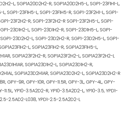
2H2-L, SGP1A20D2H2-R, SGP1A20D2H5-L, SGP1-23F1H1-L,
-L, SGP1-23F1H5-L, SGP1-23F1H5-R, SGP1-23F2H1-L, SGP1-
 SGP1-23F2H2-R, SGP1-23F2H2-R SGP1-23F2H5-L, SGP1-
SGP1-23D1H2-L, SGP1-23D1H2-R, SGP1-23D1H5-L, SGP1-
, SGP1-23D2H2-L, SGP1-23D2H2-R, SGP1-23D2H5-L, SGP1-
SGP1A23F1H2-L, SGP1A23F1H2-R, SGP1A23F1H5-L,
2H1AR, SGP1A23F2H2-R, SGP1A23F2H2-L, SGP1A23F2H2-L
1A23D1H1AR, SGP1A23D1H2-L, SGP1A23D1H2-R,
D2H1AL, SGP1A23D2H1AR, SGP1A23D2H2-L, SGP1A23D2H2-R
R, GPY-9R, GPY-10R, GPY-11.5R, GPY-3L, GPY-4L, GPY-
-11.5L, YP10-3.5A2D2-R, YP10-3.5A2D2-L, YP10-3.5, YPD1-
-2.5-2.5AD2-L038, YPD1-2.5-2.5A2D2-L