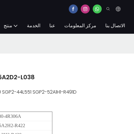
الاتصال بنا
مركز المعلومات
عنا
الخدمة
منتج
مضخة تروس شيمادزو 8
 SGP2-44L551 SGP2-52A1H1-R491D
0-4R306A
.5A2H2-R422