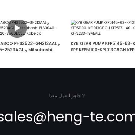
KYB GEAR PUMP KFP5145-63-K
SPF KFP51100-KP1013CBGH KFP
035-3035-2523AGL
KP10077SCSF KFP2233-19AEAL
40-3034AGL
جاهز للعمل معنا？
sales@heng-te.co