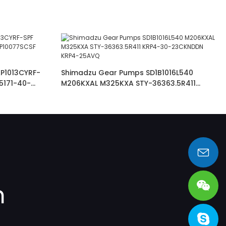
P1013CYRF-
Shimadzu Gear Pumps SD1B1016L540
5171-40-
M206KXAL M325KXA STY-36363.5R411
E
KRP4-30-23CKNDDN KRP4-25AVQ
sales@heng-te.com
m