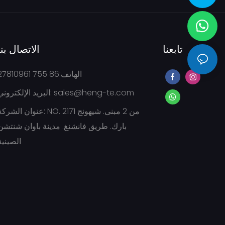
تابعنا
الاتصال بنا
الهاتف:86 755 27810961
sales@heng-te.com
البريد الإلكتروني:
عنوان الشركة: NO. 2171 من 2 مبنى. شيهو
بارك. طريق فانشنغ. مدينة باوان شنتشن
الصينية