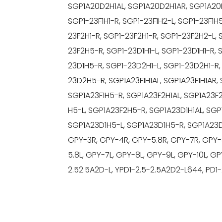
SGP1A20D2H1AL, SGP1A20D2H1AR, SGP1A20D
SGP1-23F1H1-R, SGP1-23F1H2-L, SGP1-23F1H5
23F2H1-R, SGP1-23F2H1-R, SGP1-23F2H2-L,
23F2H5-R, SGP1-23D1H1-L, SGP1-23D1H1-R, 
23D1H5-R, SGP1-23D2H1-L, SGP1-23D2H1-R
23D2H5-R, SGP1A23F1H1AL, SGP1A23F1H1AR, 
SGP1A23F1H5-R, SGP1A23F2H1AL, SGP1A23F
H5-L, SGP1A23F2H5-R, SGP1A23D1H1AL, SGP
SGP1A23D1H5-L, SGP1A23D1H5-R, SGP1A23
GPY-3R, GPY-4R, GPY-5.8R, GPY-7R, GPY-8
5.8L, GPY-7L, GPY-8L, GPY-9L, GPY-10L, GPY
2.52.5A2D-L, YPD1-2.5-2.5A2D2-L644, PD1