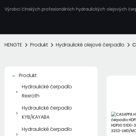
Výrobci čínských profesionálních hydraulických olejových če
HENGTE
Produkt
Hydraulické olejové čerpadlo
C
Produkt
Hydraulické čerpadlo
Rexroth
Pístové čerpadlo
Hydraulické čerpadlo
Rexroth
KYB/KAYABA
Lamelové čerpadlo
Zubové čerpadlo
Hydraulické čerpadlo