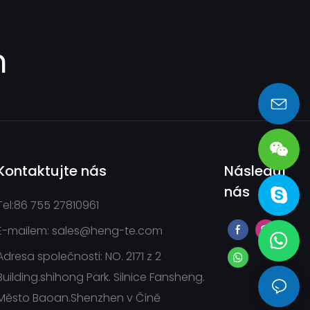
m
sales@heng-te.com
Kontaktujte nás
Následuj
nás
Tel:86 755 27810961
E-mailem:
sales@heng-te.com
Adresa společnosti: NO. 2171 z 2
Building.shihong Park. Silnice Fansheng.
Město Baoan.Shenzhen v Číně