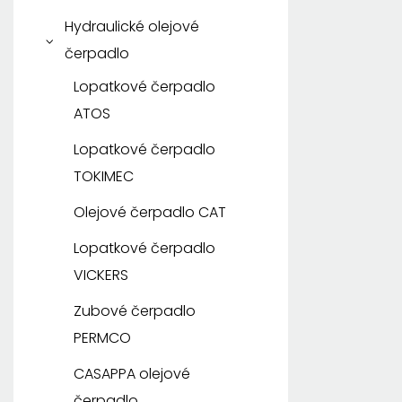
Kawasaki
Gerotorový motor
Hydraulické olejové
EATON
čerpadlo
Motor Danfoss Gerotor
Lopatkové čerpadlo
ATOS
BÍLÝ gerotorový motor
Lopatkové čerpadlo
TOKIMEC
Olejové čerpadlo CAT
Lopatkové čerpadlo
VICKERS
Zubové čerpadlo
PERMCO
CASAPPA olejové
čerpadlo