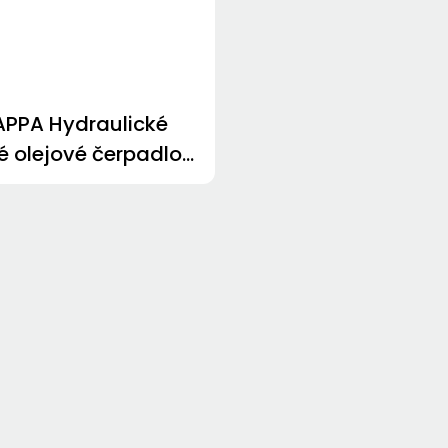
PPA Hydraulické
é olejové čerpadlo
30.43S0-32S3-
C-V HDP30.51D0-
S3-LMD/MC-V
P30.51S0-32S3-
LMD/MC-V