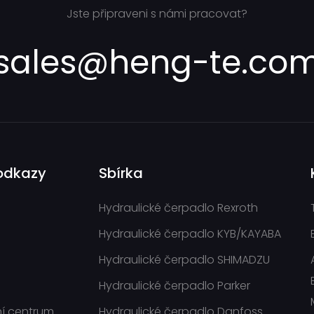
Jste připraveni s námi pracovat?
sales@heng-te.co
odkazy
Sbírka
Hydraulické čerpadlo Rexroth
Hydraulické čerpadlo KYB/KAYABA
Hydraulické čerpadlo SHIMADZU
Hydraulické čerpadlo Parker
í centrum
Hydraulické čerpadlo Danfoss