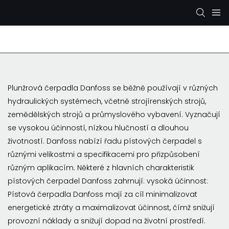
Hydraulické čerpadlo Rexroth
Hydraulické čerpad
Plunžrová čerpadla Danfoss se běžně používají v různých
hydraulických systémech, včetně strojírenských strojů,
zemědělských strojů a průmyslového vybavení. Vyznačují
se vysokou účinností, nízkou hlučností a dlouhou
životností. Danfoss nabízí řadu pístových čerpadel s
různými velikostmi a specifikacemi pro přizpůsobení
různým aplikacím. Některé z hlavních charakteristik
pístových čerpadel Danfoss zahrnují: vysoká účinnost:
Pístová čerpadla Danfoss mají za cíl minimalizovat
energetické ztráty a maximalizovat účinnost, čímž snižují
provozní náklady a snižují dopad na životní prostředí.