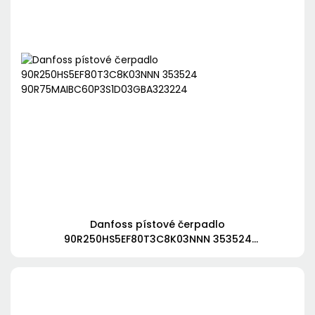
Danfoss pístové čerpadlo
90R250HS5EF80T3C8K03NNN 353524
90R75MAIBC60P3S1D03GBA323224