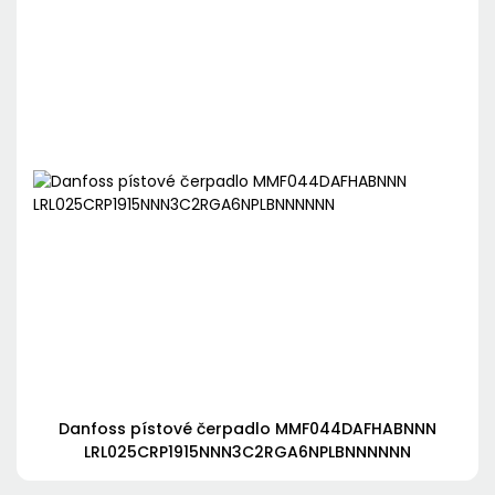
Danfoss pístové čerpadlo MMF044DAFHABNNN
LRL025CRP1915NNN3C2RGA6NPLBNNNNNN