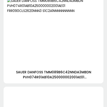
SAUER DANFOSS TMM089B6C42NNDA3MBDN
PVH074R01AB10A250000002001AE01
FRR090CLS2620NNN3 S1C2A1NNNNNNNNNN