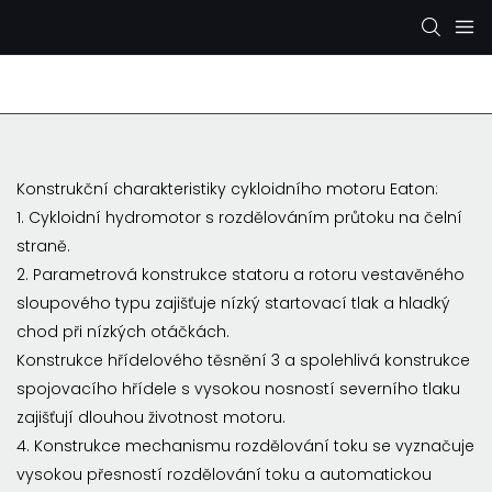
Hydraulické čerpadlo Rexroth
Hydraulické čerpad
Konstrukční charakteristiky cykloidního motoru Eaton:
1. Cykloidní hydromotor s rozdělováním průtoku na čelní
straně.
2. Parametrová konstrukce statoru a rotoru vestavěného
sloupového typu zajišťuje nízký startovací tlak a hladký
chod při nízkých otáčkách.
Konstrukce hřídelového těsnění 3 a spolehlivá konstrukce
spojovacího hřídele s vysokou nosností severního tlaku
zajišťují dlouhou životnost motoru.
4. Konstrukce mechanismu rozdělování toku se vyznačuje
vysokou přesností rozdělování toku a automatickou