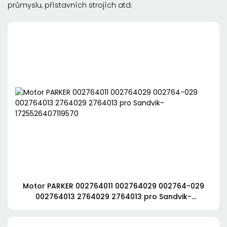
průmyslu, přístavních strojích atd.
Motor PARKER 002764011 002764029 002764-029
002764013 2764029 2764013 pro Sandvik-
1725526407119570