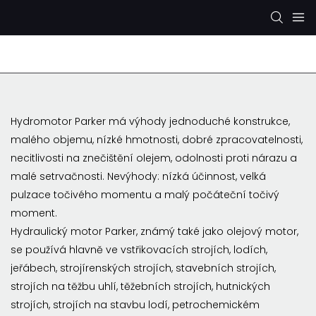
Hydraulické čerpadlo Rexroth
Hydraulické čerpad
Hydromotor Parker má výhody jednoduché konstrukce,
malého objemu, nízké hmotnosti, dobré zpracovatelnosti,
necitlivosti na znečištění olejem, odolnosti proti nárazu a
malé setrvačnosti. Nevýhody: nízká účinnost, velká
pulzace točivého momentu a malý počáteční točivý
moment.
Hydraulický motor Parker, známý také jako olejový motor,
se používá hlavně ve vstřikovacích strojích, lodích,
jeřábech, strojírenských strojích, stavebních strojích,
strojích na těžbu uhlí, těžebních strojích, hutnických
strojích, strojích na stavbu lodí, petrochemickém