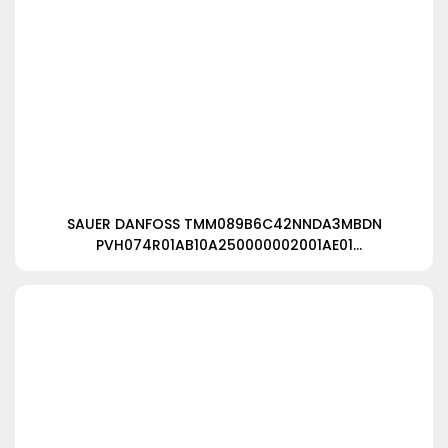
SAUER DANFOSS TMM089B6C42NNDA3MBDN
PVH074R01AB10A250000002001AE01
FRR090CLS2620NNN3 S1C2A1NNNNNNNNNN