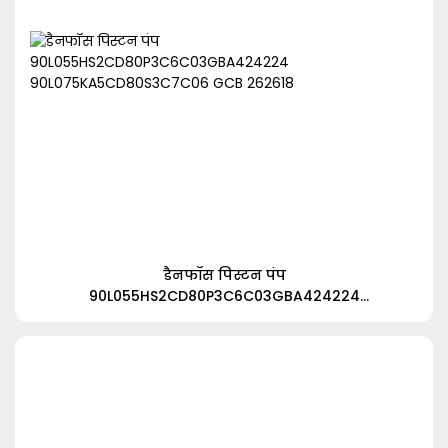
डैनफॉस पिस्टन पंप
90L055HS2CD80P3C6C03GBA424224
90L075KA5CD80S3C7C06 GCB 262618