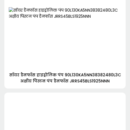
सॉयर डैनफॉस हाइड्रोलिक पंप 90L130KA5NN38382480L3C
अक्षीय पिस्टन पंप डैनफॉस JRRS45BLS1925NNN