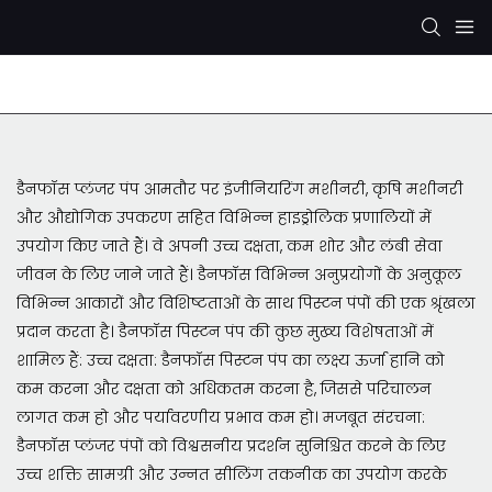
रेक्सरोथ हाइड्रोलिक पंप
केवाईबी/कायाबा हाइड्रोलिक पंप
डैनफॉस प्लंजर पंप आमतौर पर इंजीनियरिंग मशीनरी, कृषि मशीनरी
और औद्योगिक उपकरण सहित विभिन्न हाइड्रोलिक प्रणालियों में
उपयोग किए जाते हैं। वे अपनी उच्च दक्षता, कम शोर और लंबी सेवा
जीवन के लिए जाने जाते हैं। डैनफॉस विभिन्न अनुप्रयोगों के अनुकूल
विभिन्न आकारों और विशिष्टताओं के साथ पिस्टन पंपों की एक श्रृंखला
प्रदान करता है। डैनफॉस पिस्टन पंप की कुछ मुख्य विशेषताओं में
शामिल हैं: उच्च दक्षता: डैनफॉस पिस्टन पंप का लक्ष्य ऊर्जा हानि को
कम करना और दक्षता को अधिकतम करना है, जिससे परिचालन
लागत कम हो और पर्यावरणीय प्रभाव कम हो। मजबूत संरचना:
डैनफॉस प्लंजर पंपों को विश्वसनीय प्रदर्शन सुनिश्चित करने के लिए
उच्च शक्ति सामग्री और उन्नत सीलिंग तकनीक का उपयोग करके