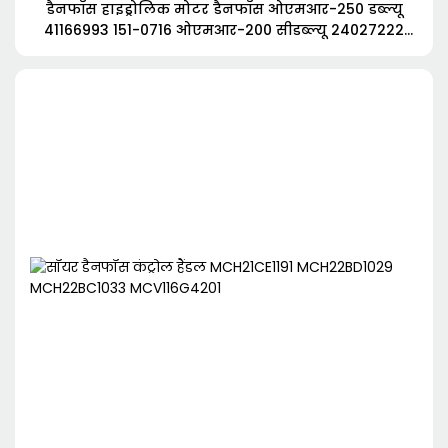
डैनफॉस हाइड्रोलिक मोटर डैनफॉस ओएमआर-250 डब्ल्यू
41166993 151-0716 ओएमआर-200 सीडब्ल्यू 24027222
151-1235