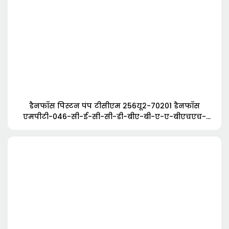
डैनफॉस पिस्टन पंप टीसीएम 256यू2-70201 डैनफॉस
एमपीटी-046-सी-ई-सी-सी-डी-बीए-बी-ए-ए-बीएचएच-
एबी-डी-डीडी-बी-सी-ए-बीएचएच-एबी-यू-डीडी-सी-एएनएन