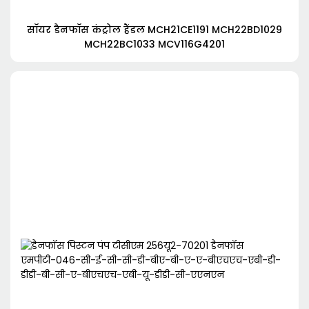
सॉयर डैनफॉस कंट्रोल हैंडल MCH21CE1191 MCH22BD1029
MCH22BC1033 MCV116G4201