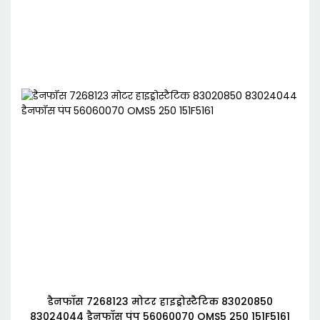
डैनफॉस 7268123 मोटर हाइड्रोस्टैटिक 83020850
83024044 डैनफॉस पंप 56060070 OMS5 250 151F5161