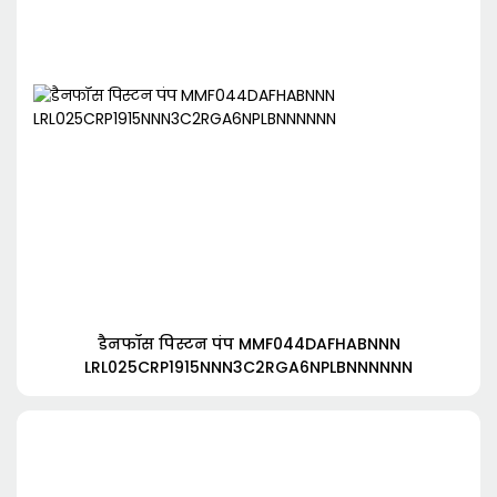
डैनफॉस पिस्टन पंप MMF044DAFHABNNN
LRL025CRP1915NNN3C2RGA6NPLBNNNNNN