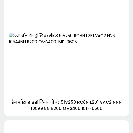
डैनफॉस हाइड्रोलिक मोटर 51V250 RC8N L2B1 VAC2 NNN
105AANN B200 OMS400 151F-0605