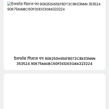
डैनफॉस पिस्टन पंप 90R250HS5EF80T3C8K03NNN
353524 90R75MAIBC60P3S1D03GBA323224