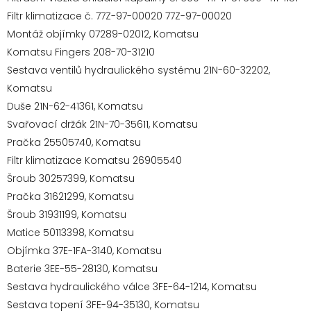
Filtr klimatizace č. 77Z-97-00020 77Z-97-00020
Montáž objímky 07289-02012, Komatsu
Komatsu Fingers 208-70-31210
Sestava ventilů hydraulického systému 21N-60-32202,
Komatsu
Duše 21N-62-41361, Komatsu
Svařovací držák 21N-70-35611, Komatsu
Pračka 25505740, Komatsu
Filtr klimatizace Komatsu 26905540
Šroub 30257399, Komatsu
Pračka 31621299, Komatsu
Šroub 31931199, Komatsu
Matice 50113398, Komatsu
Objímka 37E-1FA-3140, Komatsu
Baterie 3EE-55-28130, Komatsu
Sestava hydraulického válce 3FE-64-1214, Komatsu
Sestava topení 3FE-94-35130, Komatsu