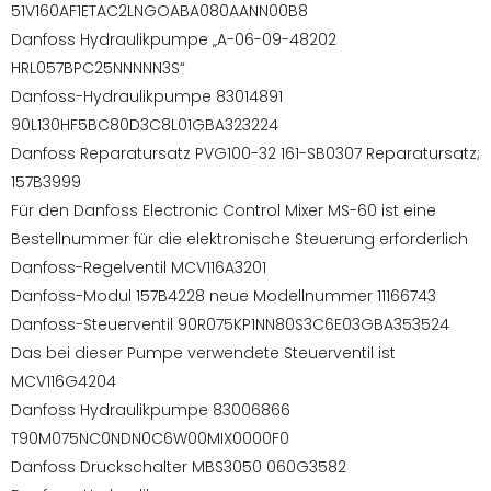
51V160AF1ETAC2LNGOABA080AANN00B8
Danfoss Hydraulikpumpe „A-06-09-48202
HRL057BPC25NNNNN3S“
Danfoss-Hydraulikpumpe 83014891
90L130HF5BC80D3C8L01GBA323224
Danfoss Reparatursatz PVG100-32 161-SB0307 Reparatursatz;
157B3999
Für den Danfoss Electronic Control Mixer MS-60 ist eine
Bestellnummer für die elektronische Steuerung erforderlich
Danfoss-Regelventil MCV116A3201
Danfoss-Modul 157B4228 neue Modellnummer 11166743
Danfoss-Steuerventil 90R075KP1NN80S3C6E03GBA353524
Das bei dieser Pumpe verwendete Steuerventil ist
MCV116G4204
Danfoss Hydraulikpumpe 83006866
T90M075NC0NDN0C6W00MIX0000F0
Danfoss Druckschalter MBS3050 060G3582