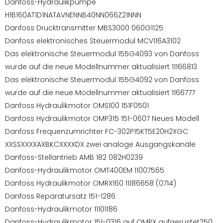
Danfoss-Hydraulikpumpe
H1B160AT1D1NATAVNENNB40NN066Z21NNN
Danfoss Drucktransmitter MBS3000 060G1125
Danfoss elektronisches Steuermodul MCV116A3102
Das elektronische Steuermodul 155G4093 von Danfoss
wurde auf die neue Modellnummer aktualisiert 11166813
Das elektronische Steuermodul 155G4092 von Danfoss
wurde auf die neue Modellnummer aktualisiert 1166777
Danfoss Hydraulikmotor OMS100 151F0501
Danfoss Hydraulikmotor OMP315 151-0607 Neues Modell
Danfoss Frequenzumrichter FC-302P15KT5E20H2XGC
XXSSXXXXAXBKCXXXXDX zwei analoge Ausgangskanäle
Danfoss-Stellantrieb AMB 182 082H0239
Danfoss-Hydraulikmotor OMT400EM 11007565
Danfoss Hydraulikmotor OMRX160 11186658 (0714)
Danfoss Reparatursatz 151-1286
Danfoss-Hydraulikmotor 11101186
Danfoss-Hydraulikmotor 151-0316 auf OMPX aufgerüstet250