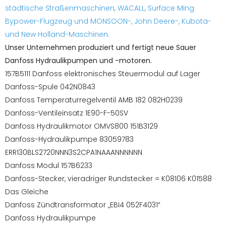
städtische Straßenmaschinen, WACALL, Surface Ming
Bypower-Flugzeug und MONSOON-, John Deere-, Kubota-
und New Holland-Maschinen.
Unser Unternehmen produziert und fertigt neue Sauer
Danfoss Hydraulikpumpen und -motoren.
157B5111 Danfoss elektronisches Steuermodul auf Lager
Danfoss-Spule 042N0843
Danfoss Temperaturregelventil AMB 182 082H0239
Danfoss-Ventileinsatz 1E90-F-50SV
Danfoss Hydraulikmotor OMVS800 151B3129
Danfoss-Hydraulikpumpe 83059783
ERR130BLS2720NNN3S2CPA1NAAANNNNNN
Danfoss Modul 157B6233
Danfoss-Stecker, vieradriger Rundstecker = K08106 K01588
Das Gleiche
Danfoss Zündtransformator „EBI4 052F4031“
Danfoss Hydraulikpumpe