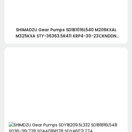
SHIMADZU Gear Pumps SD1B1016L540 M206KXAL
M325KXA STY-36363.5R411 KRP4-30-23CKNDDN
KRP4-25AVQ