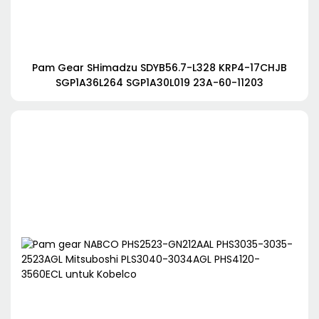
Pam Gear SHimadzu SDYB56.7-L328 KRP4-17CHJB
SGP1A36L264 SGP1A30L019 23A-60-11203