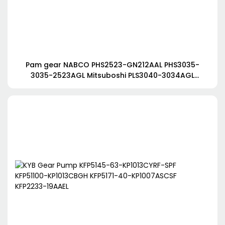
Pam gear NABCO PHS2523-GN212AAL PHS3035-
3035-2523AGL Mitsuboshi PLS3040-3034AGL
PHS4120-3560ECL untuk Kobelco