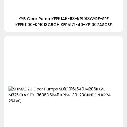
KYB Gear Pump KFP5145-63-KP1013CYRF-SPF
KFP51100-KP1013CBGH KFP5171-40-KP1007ASCSF
KFP2233-19AAEL