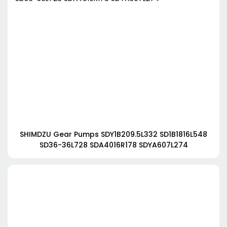
SHIMDZU Gear Pumps SDY1B209.5L332 SD1B1816L548
SD36-36L728 SDA4016R178 SDYA607L274