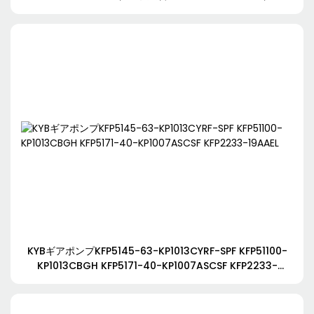
PHS4120-3560ECL（コベルコ製）
KYBギアポンプKFP5145-63-KP1013CYRF-SPF KFP51100-
KP1013CBGH KFP5171-40-KP1007ASCSF KFP2233-
19AAEL