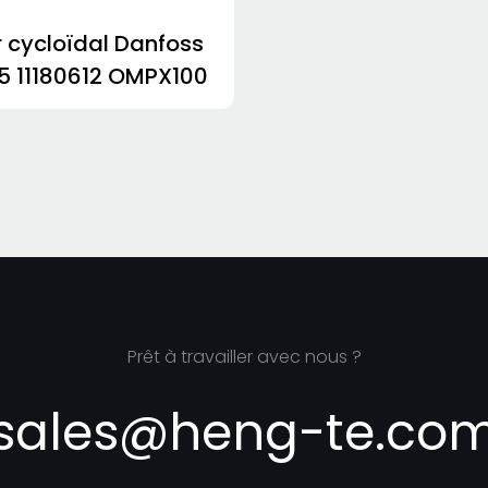
 cycloïdal Danfoss
25 11180612 OMPX100
Prêt à travailler avec nous ?
sales@heng-te.co