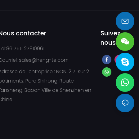
sales@heng-te.com
Nous contacter
Suivez-
nous
Tel:86 755 27810961
Courriel:
sales@heng-te.com
Adresse de l'entreprise : NON. 2171 sur 2
bâtiments. Parc Shihong. Route
Fansheng. Baoan.Ville de Shenzhen en
Chine