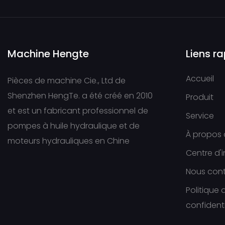
Pompe à huile EATON
Pompe à huile
Jungheinrich
Machine Hengte
Liens r
NABCO/MITSUBISHI
Accueil
Pièces de machine Cie., Ltd de
Pompe à engrenages
Shenzhen HengTe. a été créé en 2010
HYUNDAI
Produit
et est un fabricant professionnel de
Service
VOLVO Hydraulic Pump
pompes à huile hydraulique et de
À propos
moteurs hydrauliques en Chine
Centre d'
Nous con
Politique 
confidenti