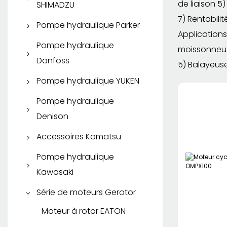
KYB/KAYABA
de liaison 5
SHIMADZU
Pompe à engrenages
7) Rentabili
Rexroth
Pompe à piston KYB
Pompe à engrenages
Pompe hydraulique Parker
Applications
SHIMADZU
Moteur hydraulique
Moteur de voyage KYB
Pompe à piston Parker
Pompe hydraulique
moissonneus
Rexroth
Danfoss
Pompe à palettes Parker
5) Balayeuse
Pompe à piston Danfoss
Pompe hydraulique YUKEN
Pompe à engrenages
Parker
Pompe à engrenages
Pompe à piston YUKEN
Pompe hydraulique
Danfoss
Denison
Moteur hydraulique
Pompe à palettes YUKEN
Parker
Pompe à piston Denison
Accessoires Komatsu
Pompe à palettes
Pièces détachées
Pompe hydraulique
Denison
Komatsu
Kawasaki
SAUER DANFOSS
Pompe à piston
Série de moteurs Gerotor
Kawasaki
Moteur à rotor EATON