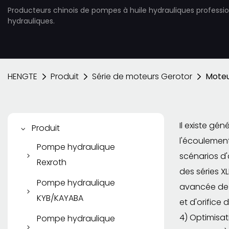
Producteurs chinois de pompes à huile hydrauliques professi
hydrauliques.
HENGTE
Produit
Série de moteurs Gerotor
Moteu
Il existe gé
Produit
l'écoulement
Pompe hydraulique
scénarios d'
Rexroth
des séries X
Pompe à piston Rexroth
Pompe hydraulique
avancée de j
KYB/KAYABA
Pompe à palettes
et d'orifice
Rexroth
Pompe à engrenages
4) Optimisat
Pompe hydraulique