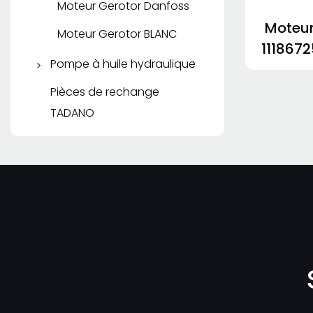
Moteur Gerotor Danfoss
Moteur
Moteur Gerotor BLANC
111867
Pompe à huile hydraulique
Pompe à palettes ATOS
Pièces de rechange
TADANO
Pompe à palettes
TOKIMEC
Pompe à huile CAT
Pompe à palettes
VICKERS
Pompe à engrenages
PERMCO
Pompe à huile CASAPPA