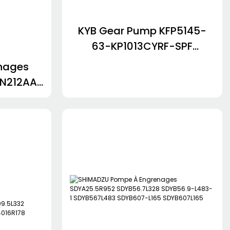
KYB Gear Pump KFP5145-
63-KP1013CYRF-SPF
KFP51100-KP1013CBGH
nages
KFP5171-40-KP1007ASCSF
N212AAL
KFP2233-19AAEL
523AGL
3040-
3560ECL
o