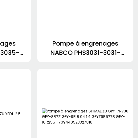
nages
Pompe à engrenages
-3035-
NABCO PHS3031-3031-
2531SABL
PLS3025-2510AGL FX3U-
32MR/ES-A pour grue
KOBELCO