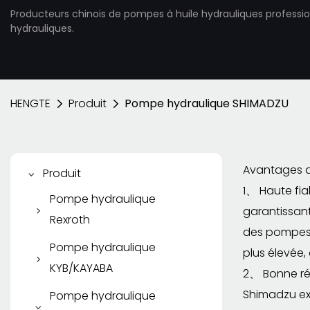
Producteurs chinois de pompes à huile hydrauliques professi
hydrauliques.
HENGTE
Produit
Pompe hydraulique SHIMADZU
Avantages 
Produit
1、 Haute fia
Pompe hydraulique
garantissant
Rexroth
des pompes 
Pompe à piston Rexroth
Pompe hydraulique
plus élevée, 
KYB/KAYABA
Pompe à palettes
2、 Bonne rés
Rexroth
Pompe à engrenages
Shimadzu exc
Pompe hydraulique