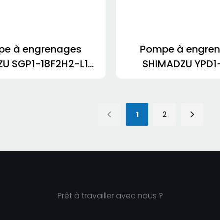
e à engrenages
Pompe à engre
U SGP1-18F2H2-L101
SHIMADZU YPD1
D3-52.14R369
2.5A2D2-L0
AA9.5D2H9-R262
1
2
Prêt à travailler avec nous ?