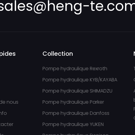
sales@heng-te.co
apides
Collection
Pompe hydraulique Rexroth
Pompe hydraulique KYB/KAYABA
Pompe hydraulique SHIMADZU
 de nous
Pompe hydraulique Parker
info
Pompe hydraulique Danfoss
tacter
Pompe hydraulique YUKEN