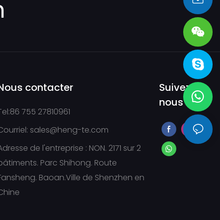
m
sales@heng-te.com
Nous contacter
Suivez-
nous
Tel:86 755 27810961
Courriel:
sales@heng-te.com
Adresse de l'entreprise : NON. 2171 sur 2
bâtiments. Parc Shihong. Route
Fansheng. Baoan.Ville de Shenzhen en
Chine