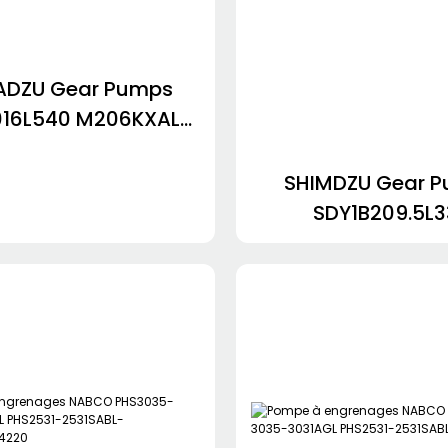
ADZU Gear Pumps
016L540 M206KXAL
A STY-36363.5R411
0-23CKNDDN KRP4-
SHIMDZU Gear 
25AVQ
SDY1B209.5L
SD1B1816L548 SD36-36L728
SDA4016R178 SDYA