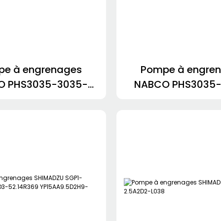
e à engrenages
Pompe à engre
O PHS3035-3035-
NABCO PHS3035
31AGL PHS2531-
3031AGL PHS2531-
2531SABL-
11873407484220