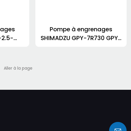
nages
Pompe à engrenages
-2.5-
SHIMADZU GPY-7R730 GPY-
38
8R721GPY-9R 8.94 1.4
GPYZ9R577B GPY-10R255-
1709440523327816