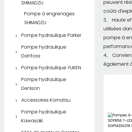
KYB/KAYABA
peuvent rési
SHIMADZU
Pompe à engrenages
coûts d'explo
Rexroth
Pompe à piston KYB
Pompe à engrenages
3、 Haute ef
SHIMADZU
Moteur hydraulique
Moteur de voyage KYB
utilisées da
Rexroth
Pompe hydraulique Parker
pompe à eng
Pompe à piston Parker
performances
Pompe hydraulique
4、 Convient
Danfoss
Pompe à palettes Parker
également à 
Pompe à piston Danfoss
Pompe hydraulique YUKEN
Pompe à engrenages
Parker
Pompe à engrenages
Pompe à piston YUKEN
Pompe hydraulique
Danfoss
Denison
Moteur hydraulique
Pompe à palettes YUKEN
Parker
Pompe à piston Denison
Accessoires Komatsu
Pompe à palettes
Pièces détachées
Pompe hydraulique
Denison
Komatsu
Kawasaki
SAUER DANFOSS
Pompe à piston