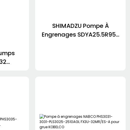
SHIMADZU Pompe À
Engrenages SDYA25.5R952
SDYB56.7L328 SDYB56.9-
L483-1 SDYB567L483
Pumps
SDYB607-L165 SDYB607L165
332
607L274