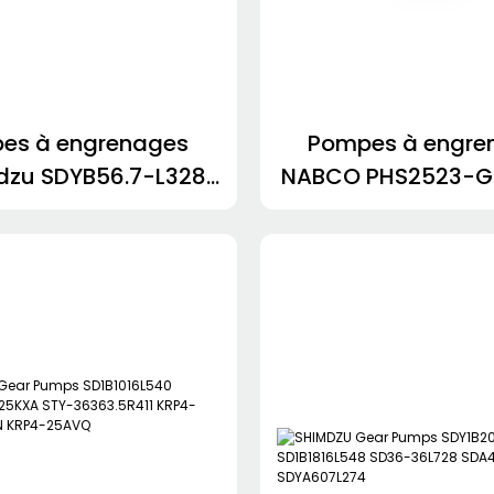
es à engrenages
Pompes à engre
dzu SDYB56.7-L328
NABCO PHS2523-G
7CHJB SGP1A36L264
PHS3035-3035-2
0L019 23A-60-11203
Mitsuboshi PLS
3034AGL PHS4120-
pour Kobelc