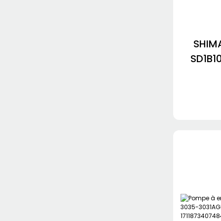
Pompe à huile
Jungheinrich
NABCO/MITSUBISHI
SHIM
Pompe à engrenages
SD1B1
HYUNDAI
M325KX
KRP4-3
VOLVO Hydraulic Pump