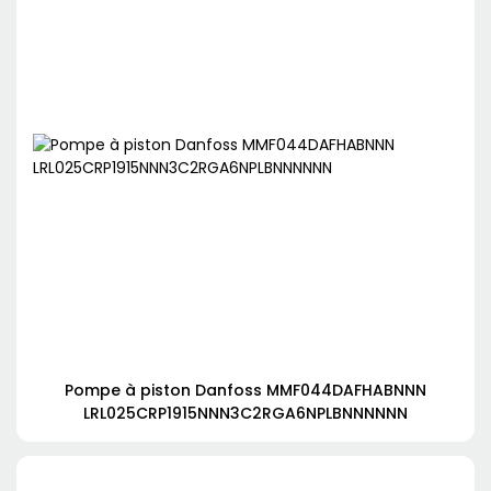
Pompe à piston Danfoss MMF044DAFHABNNN
LRL025CRP1915NNN3C2RGA6NPLBNNNNNN