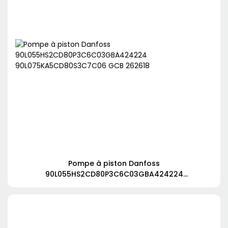
Pompe à piston Danfoss
90L055HS2CD80P3C6C03GBA424224
90L075KA5CD80S3C7C06 GCB 262618