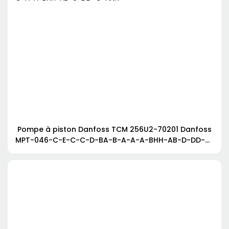
Pompe à piston Danfoss TCM 256U2-70201 Danfoss
MPT-046-C-E-C-C-D-BA-B-A-A-A-BHH-AB-D-DD-B-
C-A-A-BHH-AB-U-DD-C-ANN