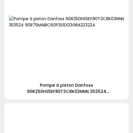
Pompe à piston Danfoss
90R250HS5EF80T3C8K03NNN 353524
90R75MAIBC60P3S1D03GBA323224