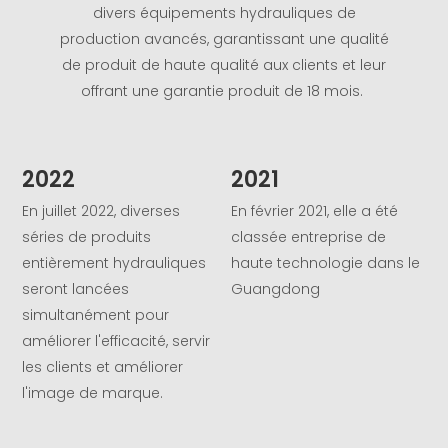
divers équipements hydrauliques de
production avancés, garantissant une qualité
de produit de haute qualité aux clients et leur
offrant une garantie produit de 18 mois.
2022
2021
En juillet 2022, diverses
En février 2021, elle a été
E
séries de produits
classée entreprise de
G
entièrement hydrauliques
haute technologie dans le
a
seront lancées
Guangdong
m
simultanément pour
s
améliorer l'efficacité, servir
h
les clients et améliorer
l'image de marque.