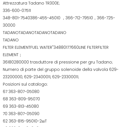
Attrezzatura Tadano TR300E;
336-600-07511
348-801-7540386-455-45010 ，366-712-79510，366-725-
30000
TADANOTADANOTADANOTADANO
TADANO
FILTER ELEMENTFUEL WATER"34880177660LINE FILTERFILTER
ELEMENT；
36180280000 trasduttore di pressione per gru Tadano;
Numero di parte del gruppo solenoide della valvola 629-
23200000, 629-23400011, 629-23300011;
Posizioni sul catalogo:
67 363-807-05080
68 363-809-95070
69 363-813-45080
70 363-807-05090
62 363-815-95010-2шT