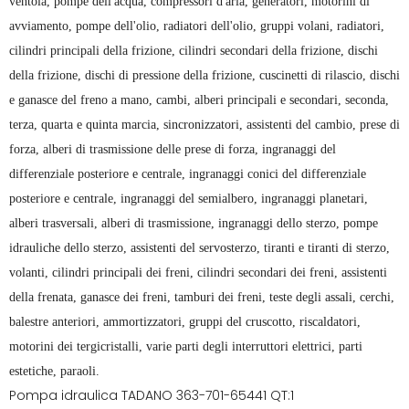
ventola, pompe dell'acqua, compressori d'aria, generatori, motorini di
avviamento, pompe dell'olio, radiatori dell'olio, gruppi volani, radiatori,
cilindri principali della frizione, cilindri secondari della frizione, dischi
della frizione, dischi di pressione della frizione, cuscinetti di rilascio, dischi
e ganasce del freno a mano, cambi, alberi principali e secondari, seconda,
terza, quarta e quinta marcia, sincronizzatori, assistenti del cambio, prese di
forza, alberi di trasmissione delle prese di forza, ingranaggi del
differenziale posteriore e centrale, ingranaggi conici del differenziale
posteriore e centrale, ingranaggi del semialbero, ingranaggi planetari,
alberi trasversali, alberi di trasmissione, ingranaggi dello sterzo, pompe
idrauliche dello sterzo, assistenti del servosterzo, tiranti e tiranti di sterzo,
volanti, cilindri principali dei freni, cilindri secondari dei freni, assistenti
della frenata, ganasce dei freni, tamburi dei freni, teste degli assali, cerchi,
balestre anteriori, ammortizzatori, gruppi del cruscotto, riscaldatori,
motorini dei tergicristalli, varie parti degli interruttori elettrici, parti
estetiche, paraoli.
Pompa idraulica TADANO 363-701-65441 QT:1