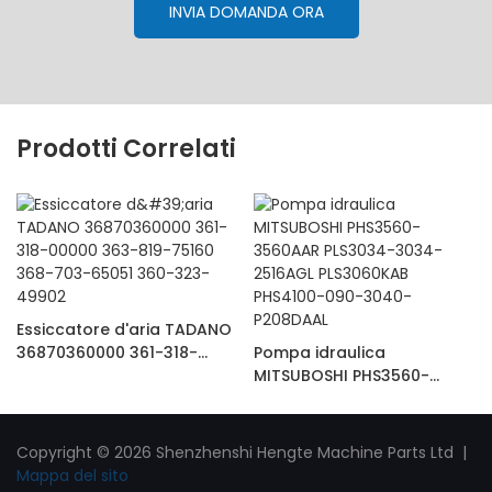
INVIA DOMANDA ORA
Prodotti Correlati
Essiccatore d'aria TADANO
36870360000 361-318-
Pompa idraulica
00000 363-819-75160 368-
MITSUBOSHI PHS3560-
703-65051 360-323-49902
3560AAR PLS3034-3034-
2516AGL PLS3060KAB
PHS4100-090-3040-
Copyright © 2026 Shenzhenshi Hengte Machine Parts Ltd |
P208DAAL
Mappa del sito