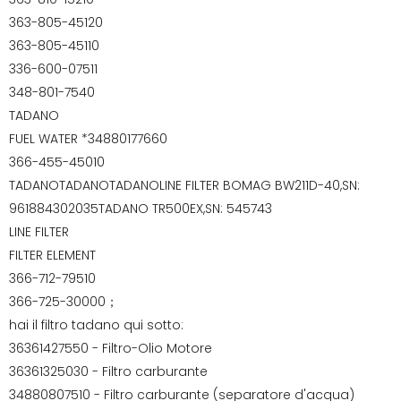
363-805-45120
363-805-45110
336-600-07511
348-801-7540
TADANO
FUEL WATER *34880177660
366-455-45010
TADANOTADANOTADANOLINE FILTER BOMAG BW211D-40,SN:
961884302035TADANO TR500EX,SN: 545743
LINE FILTER
FILTER ELEMENT
366-712-79510
366-725-30000；
hai il filtro tadano qui sotto:
36361427550 - Filtro-Olio Motore
36361325030 - Filtro carburante
34880807510 - Filtro carburante (separatore d'acqua)