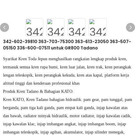
342-602-39810 363-703-75300 363-613-23050 363-507-
05150 336-600-07511 untuk GR800 Tadano
Syarikat Kren Toda Jepun menghasilkan rangkaian lengkap produk kren,
termasuk semua kren rupa bumi, kren luar jalan, kren trak, kren perangkak
lengan teleskopik, kren perangkak kekuda, kren atas kapal, platform kerja
altitud tinggi dan kenderaan profesional khas
Produk Kren Tadano & Bahagian KATO:
Kren KATO, Kren Tadano bahagian hidraulik: pam gear, pam tunggal, pam
berganda, pam tiga kali ganda, pam empat kali ganda, injap kawalan atas
dan bawah, radiator minyak hidraulik, motor radiator, injap kawalan cadik,
injap kawalan klac, injap imbangan angkat, injap imbangan boom, injap
imbangan teleskopik, injap agihan, akumulator, injap silinder menegak,