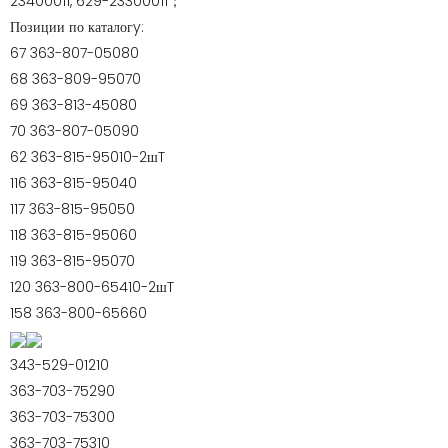
23400011, 629-23300011；
Позиции по каталогy:
67 363-807-05080
68 363-809-95070
69 363-813-45080
70 363-807-05090
62 363-815-95010-2шT
116 363-815-95040
117 363-815-95050
118 363-815-95060
119 363-815-95070
120 363-800-65410-2шT
158 363-800-65660
343-529-01210
363-703-75290
363-703-75300
363-703-75310