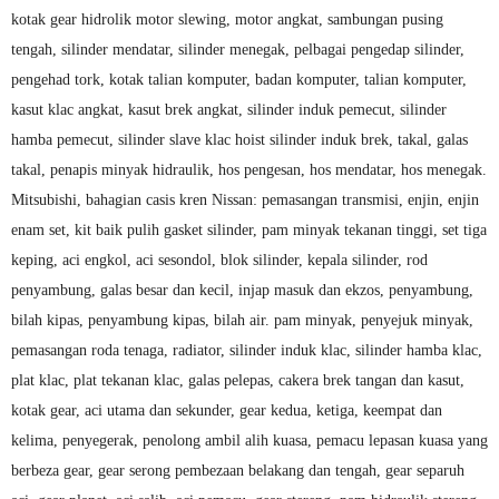
kotak gear hidrolik motor slewing, motor angkat, sambungan pusing
tengah, silinder mendatar, silinder menegak, pelbagai pengedap silinder,
pengehad tork, kotak talian komputer, badan komputer, talian komputer,
kasut klac angkat, kasut brek angkat, silinder induk pemecut, silinder
hamba pemecut, silinder slave klac hoist silinder induk brek, takal, galas
takal, penapis minyak hidraulik, hos pengesan, hos mendatar, hos menegak.
Mitsubishi, bahagian casis kren Nissan: pemasangan transmisi, enjin, enjin
enam set, kit baik pulih gasket silinder, pam minyak tekanan tinggi, set tiga
keping, aci engkol, aci sesondol, blok silinder, kepala silinder, rod
penyambung, galas besar dan kecil, injap masuk dan ekzos, penyambung,
bilah kipas, penyambung kipas, bilah air. pam minyak, penyejuk minyak,
pemasangan roda tenaga, radiator, silinder induk klac, silinder hamba klac,
plat klac, plat tekanan klac, galas pelepas, cakera brek tangan dan kasut,
kotak gear, aci utama dan sekunder, gear kedua, ketiga, keempat dan
kelima, penyegerak, penolong ambil alih kuasa, pemacu lepasan kuasa yang
berbeza gear, gear serong pembezaan belakang dan tengah, gear separuh