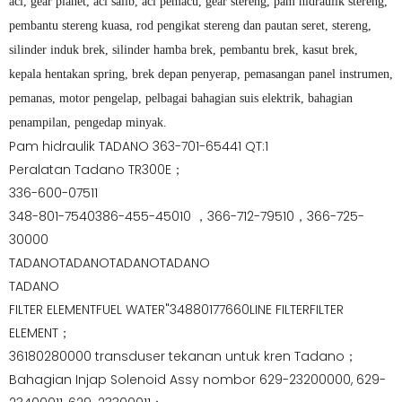
aci, gear planet, aci salib, aci pemacu, gear stereng, pam hidraulik stereng,
pembantu stereng kuasa, rod pengikat stereng dan pautan seret, stereng,
silinder induk brek, silinder hamba brek, pembantu brek, kasut brek,
kepala hentakan spring, brek depan penyerap, pemasangan panel instrumen,
pemanas, motor pengelap, pelbagai bahagian suis elektrik, bahagian
penampilan, pengedap minyak.
Pam hidraulik TADANO 363-701-65441 QT:1
Peralatan Tadano TR300E；
336-600-07511
348-801-7540386-455-45010 ，366-712-79510，366-725-
30000
TADANOTADANOTADANOTADANO
TADANO
FILTER ELEMENTFUEL WATER"34880177660LINE FILTERFILTER
ELEMENT；
36180280000 transduser tekanan untuk kren Tadano；
Bahagian Injap Solenoid Assy nombor 629-23200000, 629-