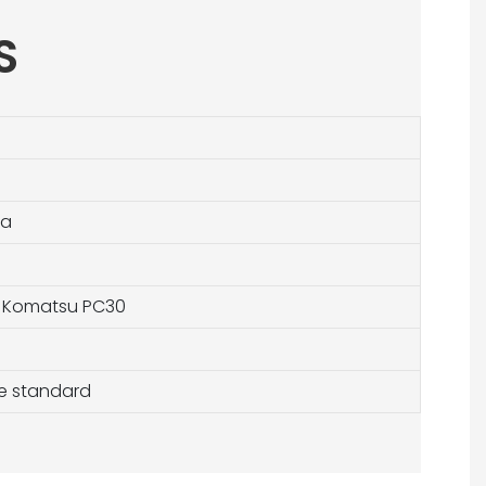
S
na
5 Komatsu PC30
e standard