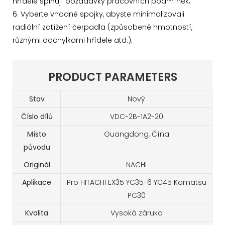
hřídele splňují požadavky pracovních podmínek;
6. Vyberte vhodné spojky, abyste minimalizovali
radiální zatížení čerpadla (způsobené hmotností,
různými odchylkami hřídele atd.);
PRODUCT PARAMETERS
Stav
Nový
Číslo dílů
VDC-2B-1A2-20
Místo
Guangdong, Čína
původu
Originál
NACHI
Aplikace
Pro HITACHI EX35 YC35-6 YC45 Komatsu
PC30
Kvalita
Vysoká záruka