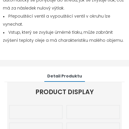
automaticky se pohybuje do středu, jak se zvyšuje tlak, což
má za následek nulový výtlak.
Přepouštěcí ventil a vypouštěcí ventil v okruhu lze
●
vynechat.
Vstup, který se zvyšuje úměrně tlaku, může zabránit
●
zvýšení teploty oleje a má charakteristiku malého objemu.
Detail Produktu
PRODUCT DISPLAY