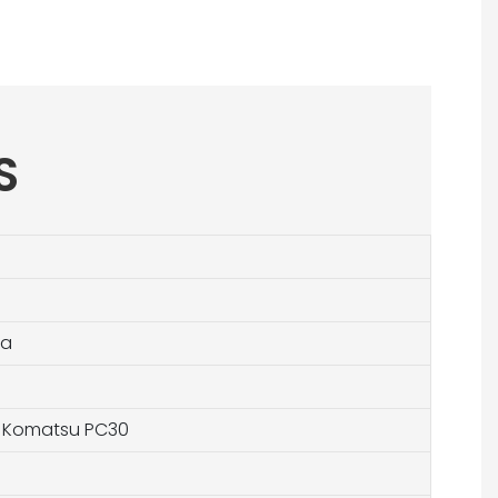
S
na
5 Komatsu PC30