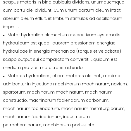
scapus motoris in bina cubicula dividens, unumquemque
cum portu olei dividunt. Cum unum portum oleum intrat,
alterum oleum effluit, et limbum stimulos ad oscillandum
impellit.
Motor hydraulica elementum exsecutivum systematis
●
hydraulicum est quod liquorem pressionem energiae
hydraulicae in energia mechanica (torque et velocitate)
scapo output sui comparatam convertit. Liquidum est
medium pro vi et motu transmittendo.
Motores hydraulicos, etiam motores olei noti, maxime
●
adhibentur in injectione machinarum machinarum, navium,
spartorum, machinarum machinarum, machinarum
constructio, machinarum fodiendarum carbonum,
machinarum fodiendarum, machinarum metallurgicarum,
machinarum fabricationum, industriarum
petrochemicarum, machinarum portus, etc.