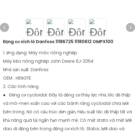
Động cơ xích lô Danfoss 11186725 11180612 OMPX100
1. ứng dụng: Máy móc nông nghiệp
Máy kéo nông nghiệp John Deere 6J-2054
Nhà sản xuất: Danfoss
OEM : HENGTE
2. Các tính năng
● Động cơ cycloidal: Đây là động cơ thủy lực nhỏ, tốc độ thấp
và mô-men xoắn cao với các bánh răng cycloidal chia lưới
bên trong. Nó có cấu trúc đơn giản, hiệu suất tốc độ thấp tốt và
khả năng quá tải ngắn hạn mạnh mẽ. Có một stato và một lưỡi
dao di động bên trong động cơ xích lô. Stator, lưỡi dao và