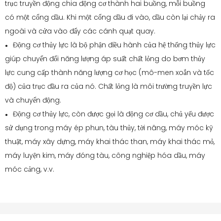
trục truyền động chia động cơ thành hai buồng, mỗi buồng
có một cổng dầu. Khi một cổng dầu đi vào, dầu còn lại chảy ra
ngoài và cửa vào đẩy các cánh quạt quay.
Động cơ thủy lực là bộ phận điều hành của hệ thống thủy lực
●
giúp chuyển đổi năng lượng áp suất chất lỏng do bơm thủy
lực cung cấp thành năng lượng cơ học (mô-men xoắn và tốc
độ) của trục đầu ra của nó. Chất lỏng là môi trường truyền lực
và chuyển động.
Động cơ thủy lực, còn được gọi là động cơ dầu, chủ yếu được
●
sử dụng trong máy ép phun, tàu thủy, tời nâng, máy móc kỹ
thuật, máy xây dựng, máy khai thác than, máy khai thác mỏ,
máy luyện kim, máy đóng tàu, công nghiệp hóa dầu, máy
móc cảng, v.v.