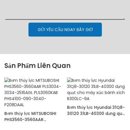
GỬI YÊU CẦU NGAY BÂY GIỜ
Sản Phẩm Liên Quan
Bơm thủy lực Hyundai 31Q8-
Bơm thủy lực MITSUBOSHI
30120 31LB-40300 dạng quạt
PHS3560-3560AAR
cho máy xúc bánh xích
PLS3034-3034-2516AGL
R300LC-9A