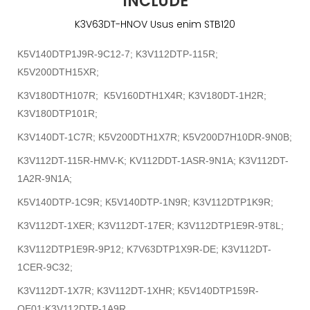
INCLUDE
K3V63DT-HNOV Usus enim STB120
K5V140DTP1J9R-9C12-7; K3V112DTP-115R;
K5V200DTH15XR;
K3V180DTH107R; K5V160DTH1X4R; K3V180DT-1H2R;
K3V180DTP101R;
K3V140DT-1C7R; K5V200DTH1X7R; K5V200D7H10DR-9N0B;
K3V112DT-115R-HMV-K; KV112DDT-1ASR-9N1A; K3V112DT-
1A2R-9N1A;
K5V140DTP-1C9R; K5V140DTP-1N9R; K3V112DTP1K9R;
K3V112DT-1XER; K3V112DT-17ER; K3V112DTP1E9R-9T8L;
K3V112DTP1E9R-9P12; K7V63DTP1X9R-DE; K3V112DT-
1CER-9C32;
K3V112DT-1X7R; K3V112DT-1XHR; K5V140DTP159R-
OE01;K3V112DTP-1A9R