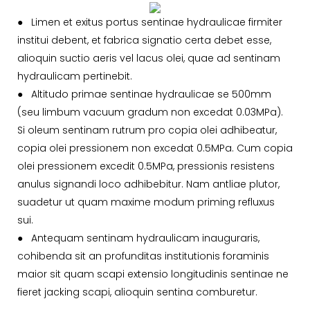
●
Limen et exitus portus sentinae hydraulicae firmiter
institui debent, et fabrica signatio certa debet esse,
alioquin suctio aeris vel lacus olei, quae ad sentinam
hydraulicam pertinebit.
●
Altitudo primae sentinae hydraulicae se 500mm
(seu limbum vacuum gradum non excedat 0.03MPa).
Si oleum sentinam rutrum pro copia olei adhibeatur,
copia olei pressionem non excedat 0.5MPa. Cum copia
olei pressionem excedit 0.5MPa, pressionis resistens
anulus signandi loco adhibebitur. Nam antliae plutor,
suadetur ut quam maxime modum priming refluxus
sui.
●
Antequam sentinam hydraulicam inauguraris,
cohibenda sit an profunditas institutionis foraminis
maior sit quam scapi extensio longitudinis sentinae ne
fieret jacking scapi, alioquin sentina comburetur.