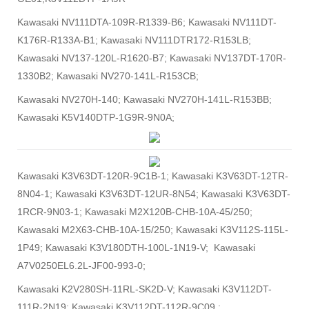
Kawasaki NV111DTA-109R-R1339-B6; Kawasaki NV111DT-
K176R-R133A-B1; Kawasaki NV111DTR172-R153LB;
Kawasaki NV137-120L-R1620-B7; Kawasaki NV137DT-170R-
1330B2; Kawasaki NV270-141L-R153CB;
Kawasaki NV270H-140; Kawasaki NV270H-141L-R153BB;
Kawasaki K5V140DTP-1G9R-9N0A;
Kawasaki K3V63DT-120R-9C1B-1; Kawasaki K3V63DT-12TR-
8N04-1; Kawasaki K3V63DT-12UR-8N54; Kawasaki K3V63DT-
1RCR-9N03-1; Kawasaki M2X120B-CHB-10A-45/250;
Kawasaki M2X63-CHB-10A-15/250; Kawasaki K3V112S-115L-
1P49; Kawasaki K3V180DTH-100L-1N19-V; Kawasaki
A7V0250EL6.2L-JF00-993-0;
Kawasaki K2V280SH-11RL-SK2D-V; Kawasaki K3V112DT-
111R-2N19; Kawasaki K3V112DT-112R-9C09 ;