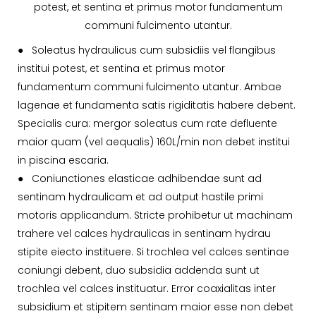
potest, et sentina et primus motor fundamentum
communi fulcimento utantur.
● Soleatus hydraulicus cum subsidiis vel flangibus
institui potest, et sentina et primus motor
fundamentum communi fulcimento utantur. Ambae
lagenae et fundamenta satis rigiditatis habere debent.
Specialis cura: mergor soleatus cum rate defluente
maior quam (vel aequalis) 160L/min non debet institui
in piscina escaria.
●
Coniunctiones elasticae adhibendae sunt ad
sentinam hydraulicam et ad output hastile primi
motoris applicandum. Stricte prohibetur ut machinam
trahere vel calces hydraulicas in sentinam hydrau
stipite eiecto instituere. Si trochlea vel calces sentinae
coniungi debent, duo subsidia addenda sunt ut
trochlea vel calces instituatur. Error coaxialitas inter
subsidium et stipitem sentinam maior esse non debet