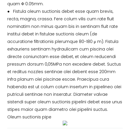
quam Φ 0.05mm.
●
Fistula oleum suctionis debet esse quam brevis,
recta, magna, crassa. Fere colum vilis cum rate fluit
nominatim non minus quam bis in sentinam fluit rate
institui debet in fistulae suctionis oleum (de
accuratione filtrationis plerumque 80-180 μ m). Fistula
exhauriens sentinam hydraulicam cum piscina olei
directe coniunctam esse debet, et oleum reducendi
pressum dorsum 0,05MPa non excedere debet. Suctus
et reditus nozzles sentinae olei debent esse 200mm
infra planum olei piscinae escae. Praecipua cura
habenda est ut colum colum insertum in pipelineo olei
putriculi sentinae non inseratur. Diameter valvae
sistendi super oleum suctionis pipelini debet esse unus
stipes maior quam diametro olei pipelini suctus.
Oleum suctionis pipe