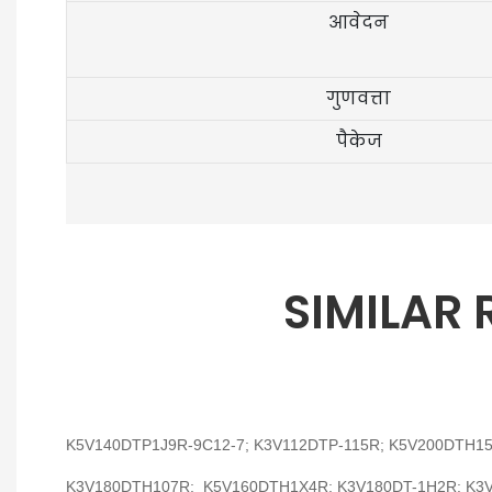
आवेदन
गुणवत्ता
पैकेज
SIMILAR
K5V140DTP1J9R-9C12-7; K3V112DTP-115R; K5V200DTH1
K3V180DTH107R; K5V160DTH1X4R; K3V180DT-1H2R; K3