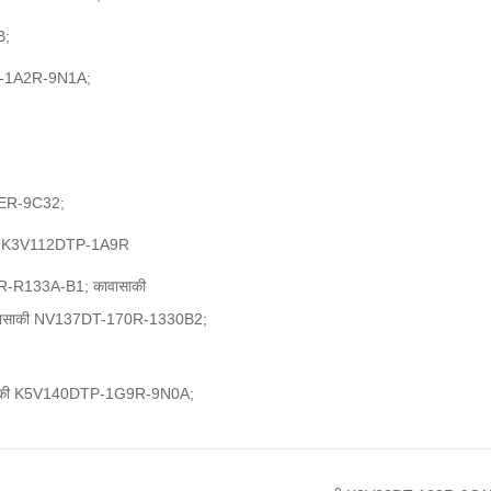
B;
-1A2R-9N1A;
ER-9C32;
;K3V112DTP-1A9R
-R133A-B1; कावासाकी
ासाकी NV137DT-170R-1330B2;
ासाकी K5V140DTP-1G9R-9N0A;