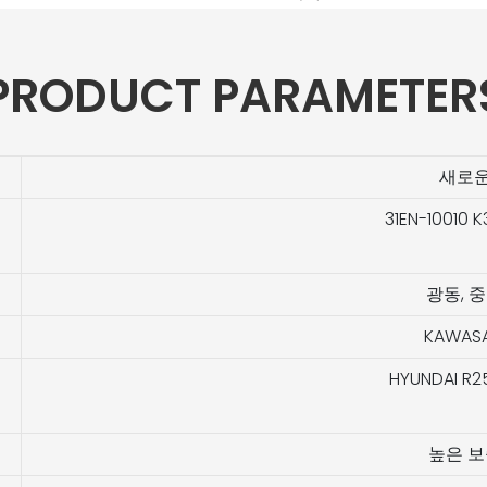
PRODUCT PARAMETER
새로
31EN-10010 K
광동, 
KAWASA
HYUNDAI R2
높은 보