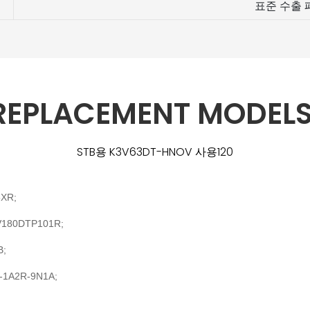
표준 수출 
 REPLACEMENT MODELS
STB용 K3V63DT-HNOV 사용120
5XR;
V180DTP101R;
B;
-1A2R-9N1A;