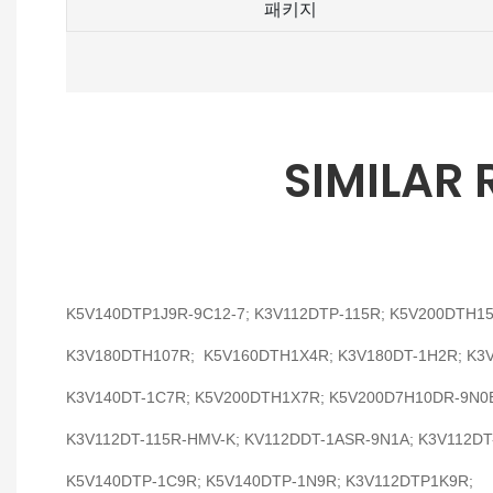
패키지
SIMILAR
K5V140DTP1J9R-9C12-7; K3V112DTP-115R; K5V200DTH1
K3V180DTH107R; K5V160DTH1X4R; K3V180DT-1H2R; K3
K3V140DT-1C7R; K5V200DTH1X7R; K5V200D7H10DR-9N0
K3V112DT-115R-HMV-K; KV112DDT-1ASR-9N1A; K3V112DT
K5V140DTP-1C9R; K5V140DTP-1N9R; K3V112DTP1K9R;