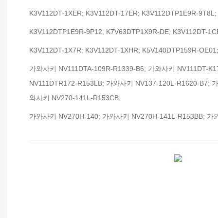
K3V112DT-1XER; K3V112DT-17ER; K3V112DTP1E9R-9T8L;
K3V112DTP1E9R-9P12; K7V63DTP1X9R-DE; K3V112DT-1C
K3V112DT-1X7R; K3V112DT-1XHR; K5V140DTP159R-OE01
가와사키 NV111DTA-109R-R1339-B6; 가와사키 NV111DT-K1
NV111DTR172-R153LB; 가와사키 NV137-120L-R1620-B7; 
와사키 NV270-141L-R153CB;
가와사키 NV270H-140; 가와사키 NV270H-141L-R153BB; 가