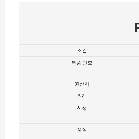
조건
부품 번호
원산지
원래
신청
품질