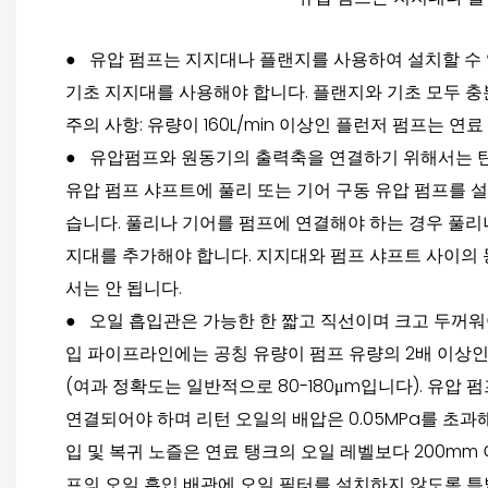
● 유압 펌프는 지지대나 플랜지를 사용하여 설치할 수 
기초 지지대를 사용해야 합니다. 플랜지와 기초 모두 충
주의 사항: 유량이 160L/min 이상인 플런저 펌프는 연
●
유압펌프와 원동기의 출력축을 연결하기 위해서는 탄
유압 펌프 샤프트에 풀리 또는 기어 구동 유압 펌프를 
습니다. 풀리나 기어를 펌프에 연결해야 하는 경우 풀리
지대를 추가해야 합니다. 지지대와 펌프 샤프트 사이의 동
서는 안 됩니다.
●
오일 흡입관은 가능한 한 짧고 직선이며 크고 두꺼워
입 파이프라인에는 공칭 유량이 펌프 유량의 2배 이상
(여과 정확도는 일반적으로 80-180μm입니다). 유압
연결되어야 하며 리턴 오일의 배압은 0.05MPa를 초과
입 및 복귀 노즐은 연료 탱크의 오일 레벨보다 200mm
프의 오일 흡입 배관에 오일 필터를 설치하지 않도록 특