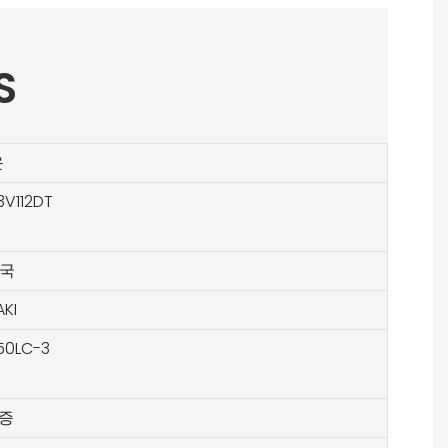
S
운
3V112DT
중국
KI
50LC-3
증