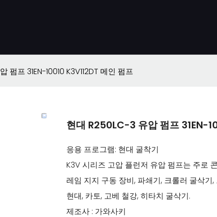
압 펌프 31EN-10010 K3V112DT 메인 펌프
현대 R250LC-3 유압 펌프 31EN-1
응용 프로그램: 현대 굴착기
K3V 시리즈 고압 플런저 유압 펌프는 주로 콘
레임 지지 구동 장비, 파쇄기, 크롤러 굴삭기
현대, 카토, 고베 철강, 히타치 굴삭기.
제조사 : 가와사키