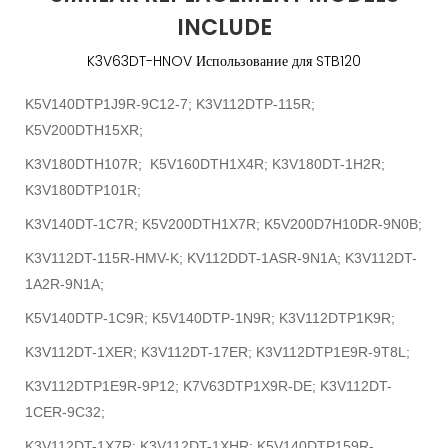
INCLUDE
K3V63DT-HNOV Использование для STB120
K5V140DTP1J9R-9C12-7; K3V112DTP-115R;
K5V200DTH15XR;
K3V180DTH107R; K5V160DTH1X4R; K3V180DT-1H2R;
K3V180DTP101R;
K3V140DT-1C7R; K5V200DTH1X7R; K5V200D7H10DR-9N0B;
K3V112DT-115R-HMV-K; KV112DDT-1ASR-9N1A; K3V112DT-
1A2R-9N1A;
K5V140DTP-1C9R; K5V140DTP-1N9R; K3V112DTP1K9R;
K3V112DT-1XER; K3V112DT-17ER; K3V112DTP1E9R-9T8L;
K3V112DTP1E9R-9P12; K7V63DTP1X9R-DE; K3V112DT-
1CER-9C32;
K3V112DT-1X7R; K3V112DT-1XHR; K5V140DTP159R-