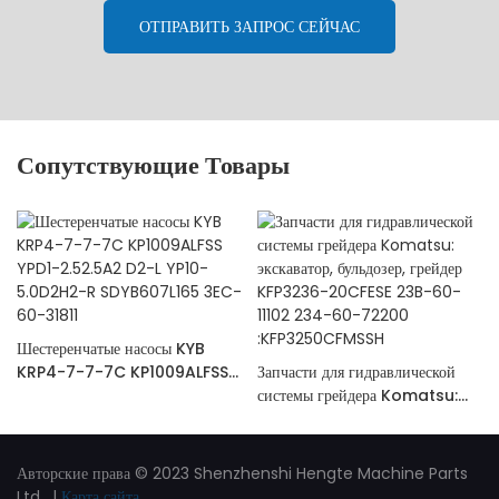
ОТПРАВИТЬ ЗАПРОС СЕЙЧАС
Сопутствующие Товары
Шестеренчатые насосы KYB
KRP4-7-7-7C KP1009ALFSS
Запчасти для гидравлической
YPD1-2.52.5A2 D2-L YP10-
системы грейдера Komatsu:
5.0D2H2-R SDYB607L165
экскаватор, бульдозер, грейдер
3EC-60-31811
KFP3236-20CFESE 23B-60-
11102 234-60-72200
Авторские права © 2023 Shenzhenshi Hengte Machine Parts
:KFP3250CFMSSH
Ltd. |
Карта сайта