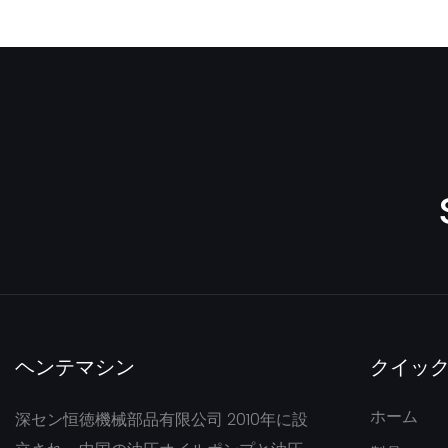
SDYB607L165 3EC-60-31811
234-60-7220
ヘンテマシン
クイッ
ホーム
深セン恒徳機械部品有限公司 2010年に設