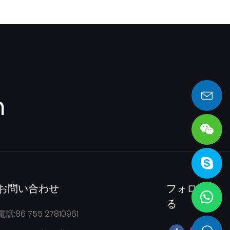
ZW310-6 日立製作所製ホイールローダー
m
sales@heng-te.com
お問い合わせ
フォローす
る
電話:86 755 27810961