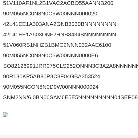
51V110AF1NL2B1VAC2ACBO55AANNB200
90M055NC0N8N0C6W00NNN000020
42L41EE1A303ANA2GNB3030BNNNNNNNN
42L41EE1A503DNF2HNB3434BNNNNNNNN
51V060RS1NHZB1BMC2NNN032AAE6100
90M055NC0N8N0C6W00NNN0000E6
SO82126991JRR075CLS252ONNN3C3A2A8NNNNN
90R130KP5AB80P3C8F04GBA353524
90M055NCON8N0D9W00NNN000024
SNM2NN/6.0BN06SAM6E5E5NNNNNNNNN04SEP08