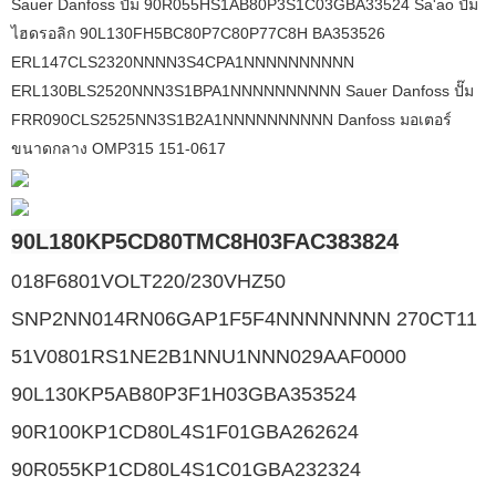
Sauer Danfoss ปั๊ม 90R055HS1AB80P3S1C03GBA33524 Sa'ao ปั๊ม
ไฮดรอลิก 90L130FH5BC80P7C80P77C8H BA353526
ERL147CLS2320NNNN3S4CPA1NNNNNNNNNN
ERL130BLS2520NNN3S1BPA1NNNNNNNNNN Sauer Danfoss ปั๊ม
FRR090CLS2525NN3S1B2A1NNNNNNNNNN Danfoss มอเตอร์
ขนาดกลาง OMP315 151-0617
90L180KP5CD80TMC8H03FAC383824
018F6801VOLT220/230VHZ50
SNP2NN014RN06GAP1F5F4NNNNNNNN 270CT11
51V0801RS1NE2B1NNU1NNN029AAF0000
90L130KP5AB80P3F1H03GBA353524
90R100KP1CD80L4S1F01GBA262624
90R055KP1CD80L4S1C01GBA232324