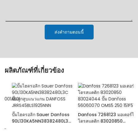
ส่งคำถามตอนนี้
ผลิตภัณฑ์ที่เกี่ยวข้อง
ปั๊มไฮดรอลิก Sauer Danfoss
Danfoss 7268123 มอเตอร์ไฮ
90L130KA5NN38382480L3C
โดรสแตติก 83020850
ปั๊มลูกสูบแนวแกน DANFOSS
83024044 ปั๊ม Danfoss
JRRS45BLS1925NNN
56060070 OMS5 250