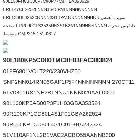
90L130FH5BC80P7C80P77C8H BA353526
ERL147CLS2320NNN3S4CPA1NNNNNNNNNN
ERL130BLS2520NNNN3S1BPA1NNNNNNNNNN سوير دانفوس
مضخة FRR090CLS2525NN3S1B2A1NNNNNNNNNN دانفوس محرك
متوسط ​​OMP315 151-0617
90L180KP5CD80TMC8H03FAC383824
018F6801VOLT220/230VHZ50
SNP2NN014RN06GAP1F5F4NNNNNNNN 270CT11
51V0801RS1NE2B1NNU1NNN029AAF0000
90L130KP5AB80P3F1H03GBA353524
90R100KP1CD80L4S1F01GBA262624
90R055KP1CD80L4S1C01GBA232324
51V110AF1NL2B1VAC2ACBO55AANNB200