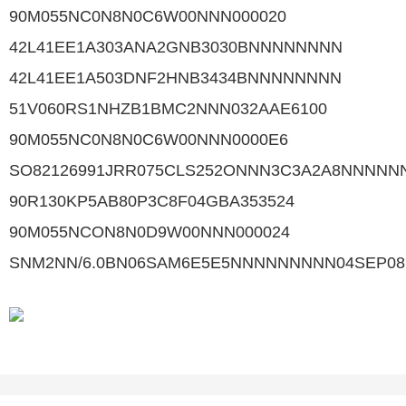
90M055NC0N8N0C6W00NNN000020
42L41EE1A303ANA2GNB3030BNNNNNNNN
42L41EE1A503DNF2HNB3434BNNNNNNNN
51V060RS1NHZB1BMC2NNN032AAE6100
90M055NC0N8N0C6W00NNN0000E6
SO82126991JRR075CLS252ONNN3C3A2A8NNNNN
90R130KP5AB80P3C8F04GBA353524
90M055NCON8N0D9W00NNN000024
SNM2NN/6.0BN06SAM6E5E5NNNNNNNNN04SEP08