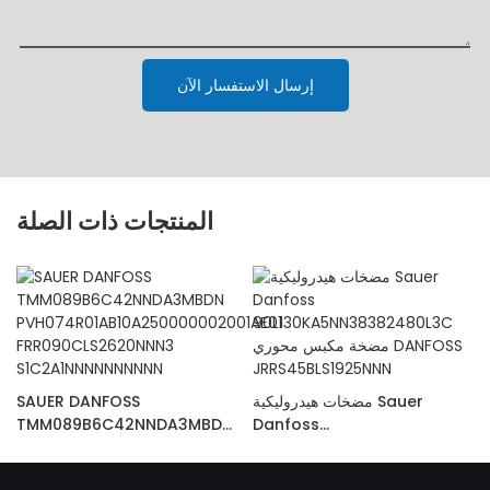
إرسال الاستفسار الآن
المنتجات ذات الصلة
مضخات هيدروليكية Sauer
SAUER DANFOSS
TMM089B6C42NNDA3MBDN
Danfoss
PVH074R01AB10A25000000
90L130KA5NN38382480L3C
مضخة مكبس محوري DANFOSS
2001AE01