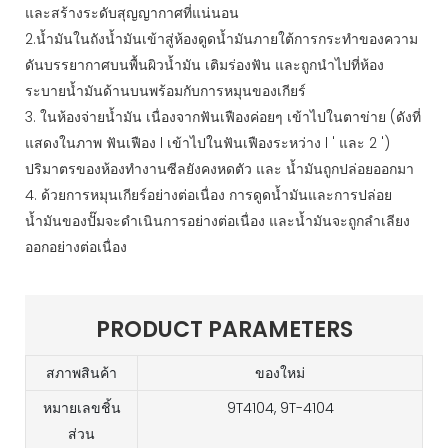
และสร้างระดับสุญญากาศที่แน่นอน
2.น้ำมันในถังน้ำมันเข้าสู่ห้องดูดน้ำมันภายใต้การกระทำของความ
ดันบรรยากาศบนพื้นผิวน้ำมัน เติมร่องฟัน และถูกนำไปที่ห้อง
ระบายน้ำมันด้านบนพร้อมกับการหมุนของเกียร์
3. ในห้องจ่ายน้ำมัน เนื่องจากฟันเฟืองค่อยๆ เข้าไปในตาข่าย (ดังที่
แสดงในภาพ ฟันเฟือง l เข้าไปในฟันเฟืองระหว่าง l ' และ 2 ')
ปริมาตรของห้องทำงานซีลยังคงหดตัว และ น้ำมันถูกปล่อยออกมา
4. ด้วยการหมุนเกียร์อย่างต่อเนื่อง การดูดน้ำมันและการปล่อย
น้ำมันของปั๊มจะดำเนินการอย่างต่อเนื่อง และน้ำมันจะถูกลำเลียง
ออกอย่างต่อเนื่อง
PRODUCT PARAMETERS
สภาพสินค้า
ของใหม่
หมายเลขชิ้น
9T4104, 9T-4104
ส่วน