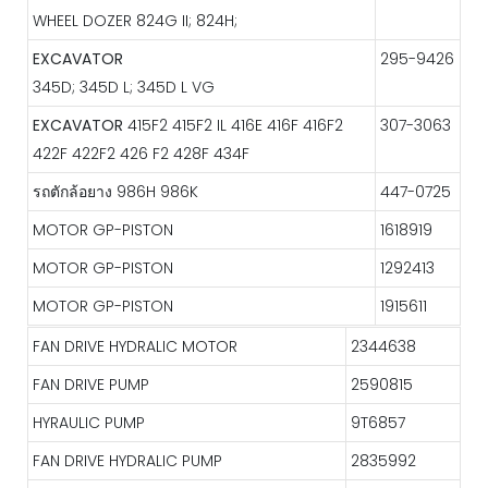
WHEEL DOZER 824G II; 824H;
EXCAVATOR
295-9426
345D; 345D L; 345D L VG
EXCAVATOR
415F2 415F2 IL 416E 416F 416F2
307-3063
422F 422F2 426 F2 428F 434F
รถตักล้อยาง
986H 986K
447-0725
MOTOR GP-PISTON
1618919
MOTOR GP-PISTON
1292413
MOTOR GP-PISTON
1915611
FAN DRIVE HYDRALIC MOTOR
2344638
FAN DRIVE PUMP
2590815
HYRAULIC PUMP
9T6857
FAN DRIVE HYDRALIC PUMP
2835992