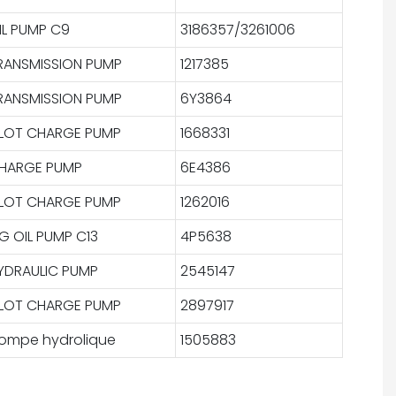
IL PUMP C9
3186357/3261006
RANSMISSION PUMP
1217385
RANSMISSION PUMP
6Y3864
ILOT CHARGE PUMP
1668331
HARGE PUMP
6E4386
ILOT CHARGE PUMP
1262016
IG OIL PUMP C13
4P5638
YDRAULIC PUMP
2545147
ILOT CHARGE PUMP
2897917
ompe hydrolique
1505883