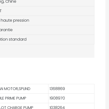
g, Chine
T
 haute pression
arantie
ation standard
AN MOTOR,SPLIND
1368869
ULE PRIME PUMP
1908970
ILOT CHARGE PUMP
1038264