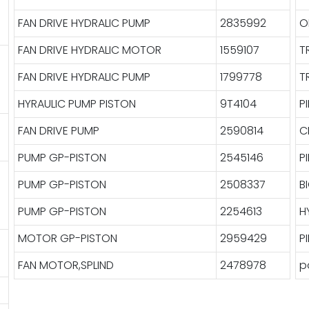
FAN DRIVE HYDRALIC PUMP
2835992
O
FAN DRIVE HYDRALIC MOTOR
1559107
T
FAN DRIVE HYDRALIC PUMP
1799778
T
HYRAULIC PUMP PISTON
9T4104
P
FAN DRIVE PUMP
2590814
C
PUMP GP-PISTON
2545146
P
PUMP GP-PISTON
2508337
B
PUMP GP-PISTON
2254613
H
MOTOR GP-PISTON
2959429
P
FAN MOTOR,SPLIND
2478978
p