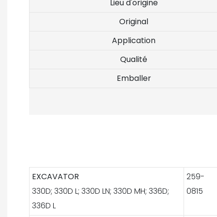
Lieu d'origine
Original
Application
Qualité
Emballer
EXCAVATOR
259-
330D; 330D L; 330D LN; 330D MH; 336D;
0815
336D L