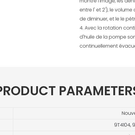
montre l'image, les de
entre l' et 2'), le volu
de diminuer, et le le pé
4. Avec la rotation cont
d'huile de la pompe sont
continuellement évacu
PRODUCT PARAMETER
Nouv
9T4104, 