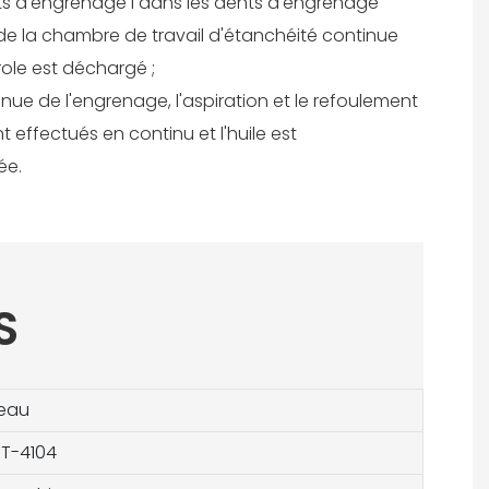
nts d'engrenage l dans les dents d'engrenage
me de la chambre de travail d'étanchéité continue
trole est déchargé ;
inue de l'engrenage, l'aspiration et le refoulement
 effectués en continu et l'huile est
ée.
S
eau
9T-4104