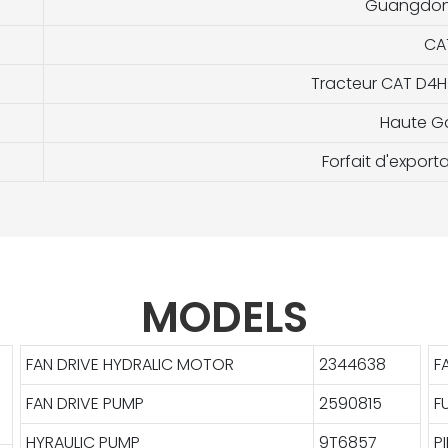
Guangdon
CA
Tracteur CAT D4H
Haute G
Forfait d'export
MODELS
FAN DRIVE HYDRALIC MOTOR
2344638
F
FAN DRIVE PUMP
2590815
F
HYRAULIC PUMP
9T6857
P