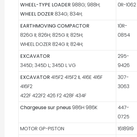
WHEEL-TYPE LOADER
988G; 988H;
0R-1062
WHEEL DOZER
834G; 834H;
EARTHMOVING COMPACTOR
10R-
826G II; 826H; 825G II; 825H;
0854
WHEEL DOZER 824G II; 824H;
EXCAVATOR
295-
345D; 345D L; 345D L VG
9426
EXCAVATOR
415F2 415F2 IL 416E 416F
307-
416F2
3063
422F 422F2 426 F2 428F 434F
Chargeuse sur pneus
986H 986K
447-
0725
MOTOR GP-PISTON
1618919