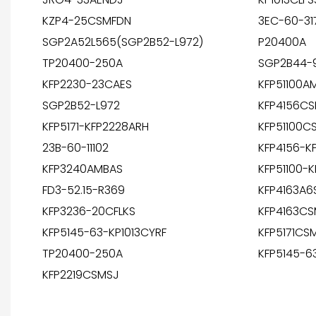
KZP4-25CSMFDN
3EC-60-31
SGP2A52L565(SGP2B52-L972)
P20400A
TP20400-250A
SGP2B44-
KFP2230-23CAES
KFP51100A
SGP2B52-L972
KFP4156CS
KFP5171-KFP2228ARH
KFP51100C
23B-60-11102
KFP4156-K
KFP3240AMBAS
KFP51100-
FD3-52.15-R369
KFP4163A6
KFP3236-20CFLKS
KFP4163CS
KFP5145-63-KP1013CYRF
KFP5171CS
TP20400-250A
KFP5145-6
KFP2219CSMSJ