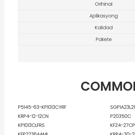
Orihinal
Aplikasyong
Kalidad
Pakete
COMMON
P5145-63-KP1013CYRF
SGP1A23L2
KRP4-12-12CN
P20350C
KP1013CLFRS
KFZ4-27C
KFP2236AAML
KRP4-30-