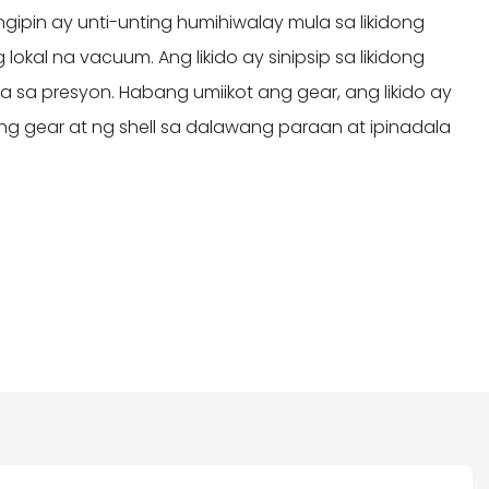
ipin ay unti-unting humihiwalay mula sa likidong
kal na vacuum. Ang likido ay sinipsip sa likidong
a sa presyon. Habang umiikot ang gear, ang likido ay
 ng gear at ng shell sa dalawang paraan at ipinadala