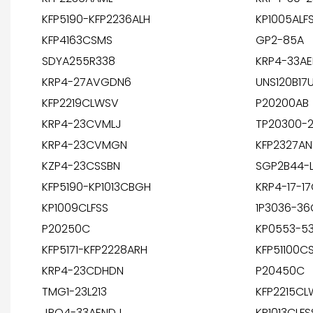
KFP5190-KFP2236ALH
KP1005ALF
KFP4163CSMS
GP2-85A
SDYA255R338
KRP4-33A
KRP4-27AVGDN6
UNS120B17
KFP2219CLWSV
P20200AB
KRP4-23CVMLJ
TP20300-
KRP4-23CVMGN
KFP2327AN
KZP4-23CSSBN
SGP2B44-
KFP5190-KP1013CBGH
KRP4-17-1
KP1009CLFSS
1P3036-36
P20250C
KP0553-5
KFP5171-KFP2228ARH
KFP51100C
KRP4-23CDHDN
P20450C
TMG1-23L213
KFP2215CL
JRO4-33AENDJ
KP1013CLFS