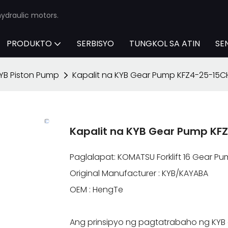
ydraulic motors.
PRODUKTO
SERBISYO
TUNGKOL SA ATIN
SE
YB Piston Pump
Kapalit na KYB Gear Pump KFZ4-25-15C
Kapalit na KYB Gear Pump KF
Paglalapat: KOMATSU Forklift 16 Gear P
Original Manufacturer : KYB/KAYABA
OEM : HengTe
Ang prinsipyo ng pagtatrabaho ng KYB 