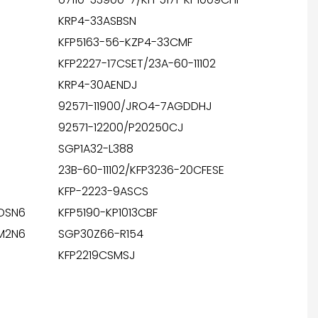
KRP4-33ASBSN
KFP5163-56-KZP4-33CMF
KFP2227-17CSET/23A-60-11102
KRP4-30AENDJ
92571-11900/JRO4-7AGDDHJ
92571-12200/P20250CJ
SGP1A32-L388
23B-60-11102/KFP3236-20CFESE
KFP-2223-9ASCS
FDSN6
KFP5190-KP1013CBF
TM2N6
SGP30Z66-R154
KFP2219CSMSJ