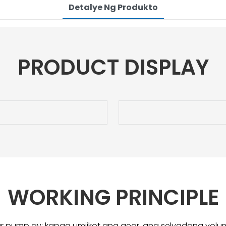
Detalye Ng Produkto
PRODUCT DISPLAY
WORKING PRINCIPLE
r pump ay: kapag umiikot ang gear, ang selyadong volum