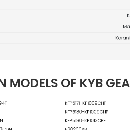
K
Ma
Karan
 MODELS OF KYB GEA
94T
KFP5171-KP1009CHP
KFP5180-KP1009CHP
PN
KFP5180-KP1013CBF
23CDN
P20200AB