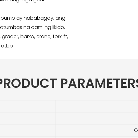
ng pump ay nababagay, ang
tumbas na dami ng likido.
rader, barko, crane, forklift,
, atbp
PRODUCT PARAMETER
G