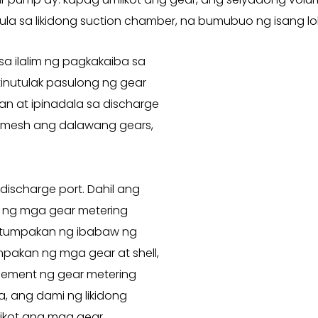
ula sa likidong suction chamber, na bumubuo ng isang l
 sa ilalim ng pagkakaiba sa
itinutulak pasulong ng gear
an at ipinadala sa discharge
agmesh ang dalawang gears,
discharge port. Dahil ang
 ng mga gear metering
atumpakan ng ibabaw ng
pakan ng mga gear at shell,
acement ng gear metering
a, ang dami ng likidong
iikot ang mga gear.