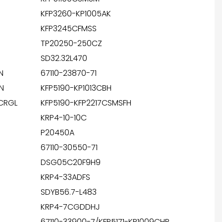
KFP3260-KP1005AK
KFP3245CFMSS
TP20250-250CZ
SD32.32L470
N
67110-23870-71
N
KFP5190-KP1013CBH
CRGL
KFP5190-KFP2217CSMSFH
KRP4-10-10C
P20450A
67110-30550-71
DSG05C20F9H9
KRP4-33ADFS
SDYB56.7-L483
KRP4-7CGDDHJ
67110-33900-7/KFP5171-KP1009CHP