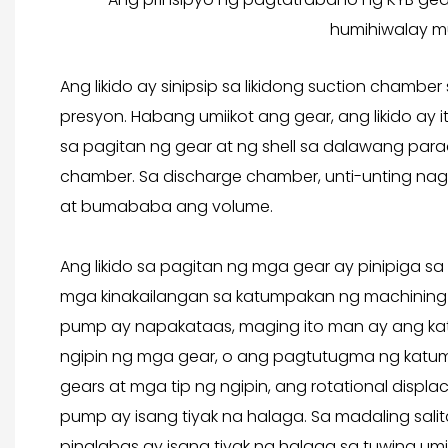
humihiwalay m
Ang likido ay sinipsip sa likidong suction chamber
presyon. Habang umiikot ang gear, ang likido ay 
sa pagitan ng gear at ng shell sa dalawang para
chamber. Sa discharge chamber, unti-unting n
at bumababa ang volume.
Ang likido sa pagitan ng mga gear ay pinipiga sa 
mga kinakailangan sa katumpakan ng machining
pump ay napakataas, maging ito man ay ang k
ngipin ng mga gear, o ang pagtutugma ng katum
gears at mga tip ng ngipin, ang rotational displ
pump ay isang tiyak na halaga. Sa madaling salit
pinalabas ay isang tiyak na halaga sa tuwing um