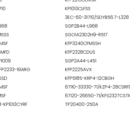
710
KP1013CLFSS
3EC-60-31710/SDYB56.7-L328
968
SGP2B44-L968
MSSS
SGO1A23D2H9-R517
MSF
KFP3240CFMSSH
SMFD
KFP2328CDUS
P1009
SGP2A44-L451
KFP2233-19ARG
KFP2225AVX
SSD
KFP5185-KRP4-12CBGH
MSF
67110-33330-71/KZP4-28CSR
MSF
67120-26650-71/KFS2327CS
3-KP1013CYRF
TP20400-250A