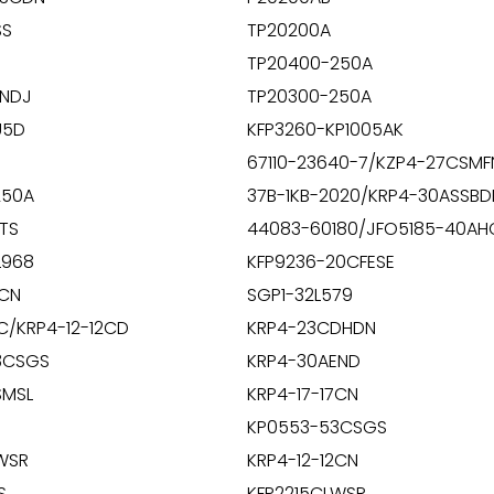
SS
TP20200A
TP20400-250A
ENDJ
TP20300-250A
U5D
KFP3260-KP1005AK
67110-23640-7/KZP4-27CSMF
250A
37B-1KB-2020/KRP4-30ASSBD
TS
44083-60180/JFO5185-40AH
L968
KFP9236-20CFESE
7CN
SGP1-32L579
C/KRP4-12-12CD
KRP4-23CDHDN
3CSGS
KRP4-30AEND
SMSL
KRP4-17-17CN
KP0553-53CSGS
WSR
KRP4-12-12CN
S
KFP2215CLWSR