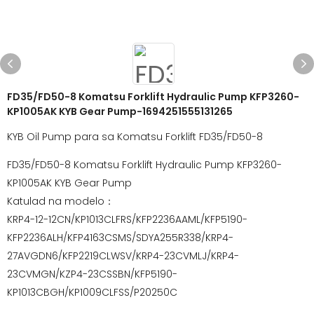
FD35/FD50-8 Komatsu Forklift Hydraulic Pump KFP3260-
KP1005AK KYB Gear Pump-1694251555131265
KYB Oil Pump para sa Komatsu Forklift FD35/FD50-8
FD35/FD50-8 Komatsu Forklift Hydraulic Pump KFP3260-
KP1005AK KYB Gear Pump
Katulad na modelo：
KRP4-12-12CN/KP1013CLFRS/KFP2236AAML/KFP5190-
KFP2236ALH/KFP4163CSMS/SDYA255R338/KRP4-
27AVGDN6/KFP2219CLWSV/KRP4-23CVMLJ/KRP4-
23CVMGN/KZP4-23CSSBN/KFP5190-
KP1013CBGH/KP1009CLFSS/P20250C