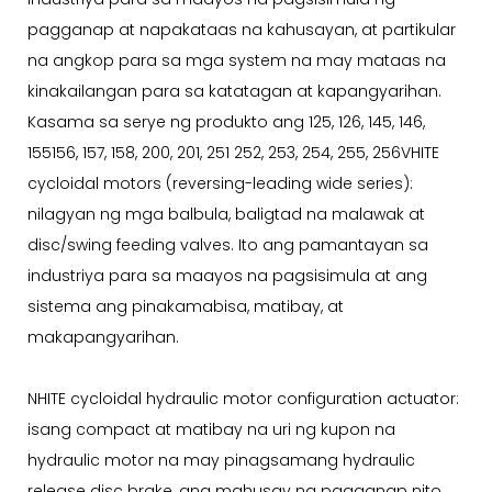
pagganap at napakataas na kahusayan, at partikular
na angkop para sa mga system na may mataas na
kinakailangan para sa katatagan at kapangyarihan.
Kasama sa serye ng produkto ang 125, 126, 145, 146,
155156, 157, 158, 200, 201, 251 252, 253, 254, 255, 256VHITE
cycloidal motors (reversing-leading wide series):
nilagyan ng mga balbula, baligtad na malawak at
disc/swing feeding valves. Ito ang pamantayan sa
industriya para sa maayos na pagsisimula at ang
sistema ang pinakamabisa, matibay, at
makapangyarihan.
NHITE cycloidal hydraulic motor configuration actuator:
isang compact at matibay na uri ng kupon na
hydraulic motor na may pinagsamang hydraulic
release disc brake, ang mahusay na pagganap nito