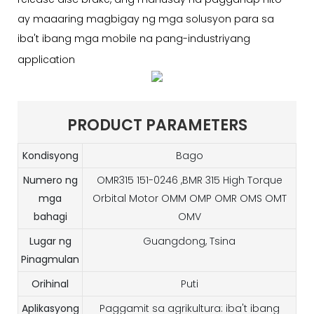
ay maaaring magbigay ng mga solusyon para sa
iba't ibang mga mobile na pang-industriyang
application
PRODUCT PARAMETERS
Kondisyong
Bago
Numero ng
OMR315 151-0246 ,BMR 315 High Torque
mga
Orbital Motor OMM OMP OMR OMS OMT
bahagi
OMV
Lugar ng
Guangdong, Tsina
Pinagmulan
Orihinal
Puti
Aplikasyong
Paggamit sa agrikultura: iba't ibang