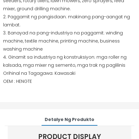
seeders, rotary tillers, lawn mowers, zero sprayers, feed
mixer, ground drilling machine.
2. Paggamit ng pangisdaan: makinang pang-aangat ng
lambat.
3. Banayad na pang-industriya na paggamit: winding
machine, textile machine, printing machine, business
washing machine
4. Ginamit sa industriya ng konstruksiyon: mga roller ng
kalsada, mga mixer ng semento, mga trak ng paglilinis
Orihinal na Tagagawa: Kawasaki
OEM : HENGTE
Detalye Ng Produkto
PRODUCT DISPLAY