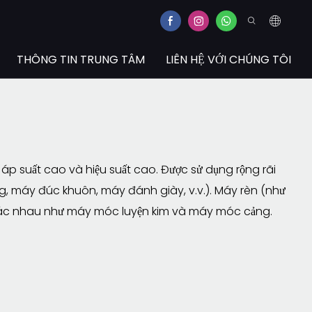
THÔNG TIN TRUNG TÂM
LIÊN HỆ VỚI CHÚNG TÔI
áp suất cao và hiệu suất cao. Được sử dụng rộng rãi
 máy đúc khuôn, máy đánh giày, v.v.). Máy rèn (như
hác nhau như máy móc luyện kim và máy móc cảng.