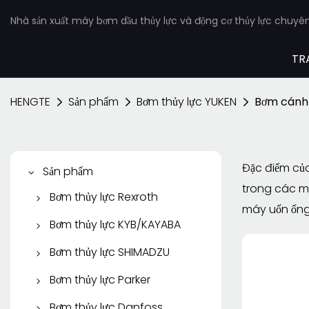
Nhà sản xuất máy bơm dầu thủy lực và động cơ thủy lực chuyê
TR
HENGTE
Sản phẩm
Bơm thủy lực YUKEN
Bơm cánh
Đặc điểm của
Sản phẩm
trong các m
Bơm thủy lực Rexroth
máy uốn ống
Bơm Piston Rexroth
Bơm thủy lực KYB/KAYABA
Máy bơm cánh gạt
Bơm bánh răng
Bơm thủy lực SHIMADZU
Rexroth
KYB/KAYABA
Bơm bánh răng
Bơm thủy lực Parker
Bơm bánh răng Rexroth
Bơm Piston KYB
SHIMADZU
Bơm Piston Parker
Bơm thủy lực Danfoss