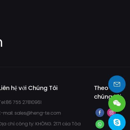
m
Liên hệ với Chúng Tôi
Theo
sales@heng-te.com
chúng tôi
Tel:86 755 27810961
E-mail:
sales@heng-te.com
Địa chỉ công ty: KHÔNG. 2171 của Tòa