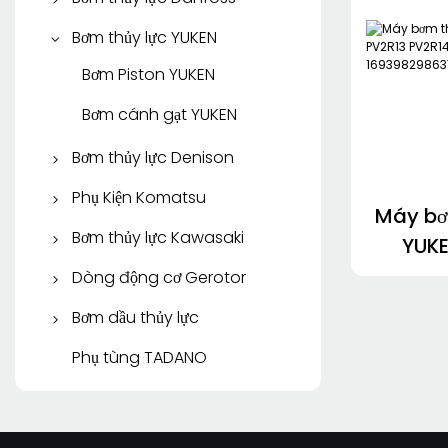
Động cơ thủy lực Rexroth
Xe máy du lịch KYB
Máy bơm cánh gạt
Bơm Piston Danfoss
Bơm thủy lực YUKEN
Parker
Bơm bánh răng Danfoss
Bơm Piston YUKEN
Bơm bánh răng Parker
Bơm cánh gạt YUKEN
Động cơ thủy lực Parker
Bơm thủy lực Denison
Bơm Piston Denison
Phụ Kiện Komatsu
Máy bơ
Bơm cánh gạt Denison
Phụ tùng Komatsu
Bơm thủy lực Kawasaki
YUKE
PV2R
SAUER DANFOSS
Bơm Piston Kawasaki
Dòng động cơ Gerotor
Động cơ EATON Gerotor
Bơm dầu thủy lực
169
Động cơ Danfoss
Bơm cánh gạt ATOS
Phụ tùng TADANO
Gerotor
Máy bơm cánh gạt
Động cơ Gerotor TRẮNG
TOKIMEC