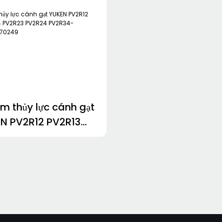
m thủy lực cánh gạt
N PV2R12 PV2R13
14 PV2R23 PV2R24
PV2R34-
3982986370249