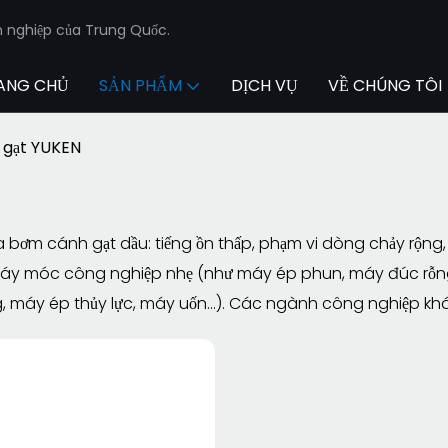
n nghiệp của Trung Quốc.
ANG CHỦ
SẢN PHẨM
DỊCH VỤ
VỀ CHÚNG TÔI
 gạt YUKEN
 bơm cánh gạt dầu: tiếng ồn thấp, phạm vi dòng chảy rộng, 
áy móc công nghiệp nhẹ (như máy ép phun, máy đúc rỗng,
, máy ép thủy lực, máy uốn…). Các ngành công nghiệp k