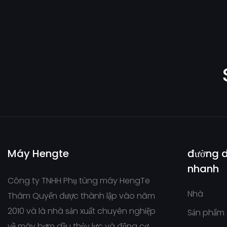
Bơm dầu CAT
Bơm cánh gạt VICKERS
Bơm bánh răng PERMCO
Bơm dầu CASAPPA
Bơm dầu EATON
Bơm dầu Jungheinrich
NABCO/MITSUBISHI
Bơm bánh răng HYUNDA
Máy Hengte
đường 
nhanh
VOLVO Hydraulic Pump
Công ty TNHH Phụ tùng máy HengTe
Nhà
Thâm Quyến được thành lập vào năm
2010 và là nhà sản xuất chuyên nghiệp
Sản phẩm
về máy bơm dầu thủy lực và động cơ