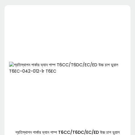
প্রতিস্থাপন পার্কার ভ্যান পাম্প T6CC/T6DC/EC/ED উচ্চ চাপ ডুয়াল