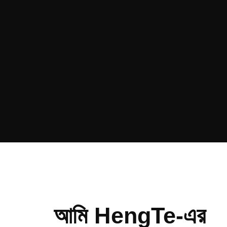
আমি HengTe-এর