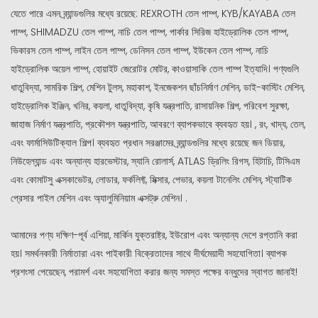
যেতে পারে এমন ব্র্যান্ডগুলির মধ্যে রয়েছে: REXROTH তেল পাম্প, KYB/KAYABA তেল
পাম্প, SHIMADZU তেল পাম্প, নাচি তেল পাম্প, পার্কার সিরিজ হাইড্রোলিক তেল পাম্প,
ভিকারস তেল পাম্প, লাইন তেল পাম্প, ডেনিসন তেল পাম্প, ইউকেন তেল পাম্প, নাচি
হাইড্রোলিক অয়েল পাম্প, হোয়াইট জেরোটর মোটর, কাওয়াসাকি তেল পাম্প ইত্যাদি। পণ্যগুলি
ধাতুবিদ্যা, সামরিক শিল্প, মেশিন টুলস, মহাকাশ, ইনজেকশন ছাঁচনির্মাণ মেশিন, ডাই-কাস্টিং মেশিন,
হাইড্রোলিক ইঞ্জিন, খনির, কয়লা, ধাতুবিদ্যা, কৃষি যন্ত্রপাতি, রাসায়নিক শিল্প, পরিবেশ সুরক্ষা,
জাহাজ নির্মাণ যন্ত্রপাতি, প্রকৌশল যন্ত্রপাতি, আবরণে ব্যাপকভাবে ব্যবহৃত হয়। , রং, খাদ্য, তেল,
এবং ফার্মাসিউটিক্যাল শিল্প। ব্যবহৃত প্রধান সরঞ্জামের ব্র্যান্ডগুলির মধ্যে রয়েছে জন ডিয়ার,
নিউহেল্যান্ড এবং অন্যান্য হারভেস্টার, স্যানি রোলার্স, ATLAS ড্রিলিং রিগস, হিটাচি, টিসিএম
এবং কোমাটসু এক্সকাভেটর, লোডার, ফর্কলিফ্ট, মিক্সার, পেভার, কয়লা টানেলিং মেশিন, স্ট্যাটিক
প্রেসার পাইল মেশিন এবং অ্যালুমিনিয়াম এক্সট্রু মেশিন। .
আমাদের পণ্য দক্ষিণ-পূর্ব এশিয়া, মার্কিন যুক্তরাষ্ট্র, ইউরোপ এবং অন্যান্য দেশে রপ্তানি করা
হয়। সমর্থনকারী নির্মাতারা এবং পাইকারী বিক্রেতাদের সাথে দীর্ঘমেয়াদী সহযোগিতা। ব্যাপক
প্রশংসা পেয়েছেন, পরামর্শ এবং সহযোগিতা করার জন্য সমস্ত পক্ষের বন্ধুদের স্বাগত জানাই!