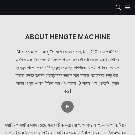
ABOUT HENGTE MACHINE
Shenzhen HengTe মেশিন যন্ত্রাংশ কোং, লি. 2010 সালে প্রতিষ্ঠিত
হয়েছিল এবং চীনে জলবাহী তেল পাম্প এবং জলবাহী মোটরগুলির একটি পেশাদার
প্রস্তুতকারক। কারখানাটি প্রযুক্তিগত প্রকৌশলীদের একটি পেশাদার দল এবং
বিভিন্ন উন্নত উত্পাদন হাইড্রোলিক সরঞ্জাম দিয়ে সজ্জিত, গ্রাহকদের জন্য উচ্চ-
মানের পণ্যের গুণমান নিশ্চিত করে এবং তাদের 18 মাসের পণ্য ওয়ারেন্টি প্রদান
করে।
উত্পাদিত পণ্যগুলির মধ্যে রয়েছে হাইড্রোলিক অয়েল পাম্প, প্লাঞ্জার পাম্প, ভ্যান পাম্প, গিয়ার
পাম্প, হাইড্রোলিক প্লাঙ্গার মোটর এবং সাইক্লোয়েডাল মোটর। পণ্য দ্বারা প্রতিস্থাপন করা