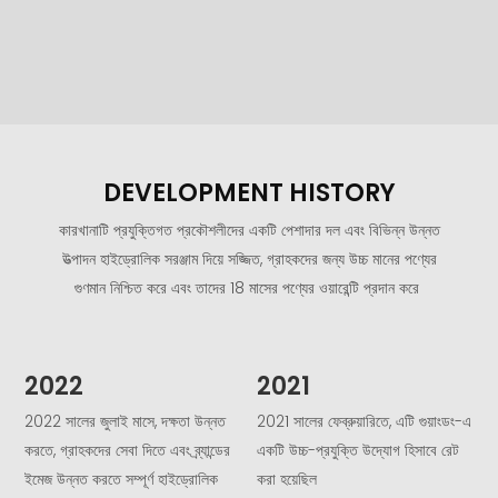
DEVELOPMENT HISTORY
কারখানাটি প্রযুক্তিগত প্রকৌশলীদের একটি পেশাদার দল এবং বিভিন্ন উন্নত
উত্পাদন হাইড্রোলিক সরঞ্জাম দিয়ে সজ্জিত, গ্রাহকদের জন্য উচ্চ মানের পণ্যের
গুণমান নিশ্চিত করে এবং তাদের 18 মাসের পণ্যের ওয়ারেন্টি প্রদান করে
2022
2021
2022 সালের জুলাই মাসে, দক্ষতা উন্নত
2021 সালের ফেব্রুয়ারিতে, এটি গুয়াংডং-এ
2
করতে, গ্রাহকদের সেবা দিতে এবং ব্র্যান্ডের
একটি উচ্চ-প্রযুক্তি উদ্যোগ হিসাবে রেট
স
ইমেজ উন্নত করতে সম্পূর্ণ হাইড্রোলিক
করা হয়েছিল
আ