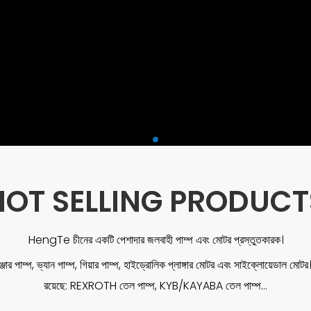
HOT SELLING PRODUCT
HengTe চীনের একটি পেশাদার জলবাহী পাম্প এবং মোটর প্রস্তুতকারক।
জার পাম্প, ভ্যান পাম্প, গিয়ার পাম্প, হাইড্রোলিক প্লাঙ্গার মোটর এবং সাইক্লোয়েডাল মোটর। য
রয়েছে: REXROTH তেল পাম্প, KYB/KAYABA তেল পাম্প...