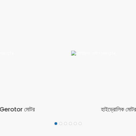
হাইড্রোলিক মোটর
জলবাহী পা