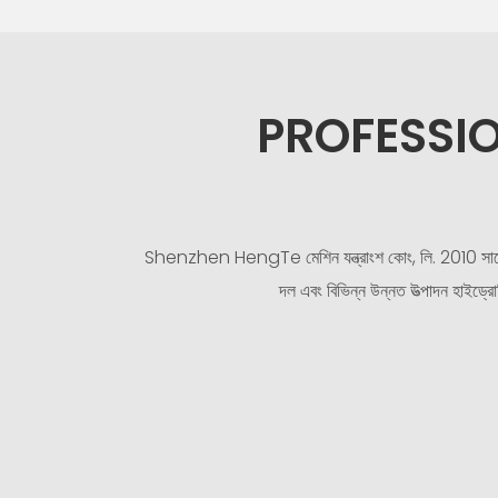
PROFESSI
Shenzhen HengTe মেশিন যন্ত্রাংশ কোং, লি. 2010 সালে 
দল এবং বিভিন্ন উন্নত উত্পাদন হাইড্রোল