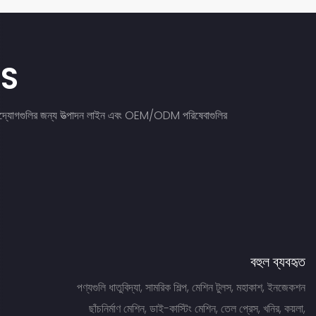
ES
ার উদ্যোগগুলির জন্য উত্পাদন লাইন এবং OEM/ODM পরিষেবাগুলির
বহুল ব্যবহৃত
পণ্যগুলি ধাতুবিদ্যা, সামরিক শিল্প, মেশিন টুলস, মহাকাশ, ইনজেকশন
ছাঁচনির্মাণ মেশিন, ডাই-কাস্টিং মেশিন, তেল প্রেস, খনির, কয়লা,