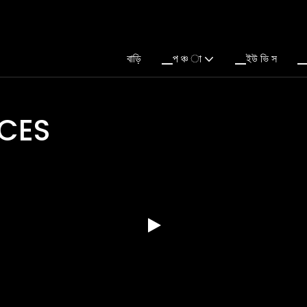
বাড়ি
▁প ঞ্চ া
▁ইউ ভি স
▁
DM SERVICES
ি. প্রতিষ্ঠিত হয় 2010
্রস্তুতকারক