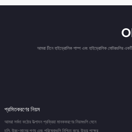
O
আমরা চীনে হাইড্রোলিক পাম্প এবং হাইড্রোলিক মোটরগুলির একটি
প্রমিতকরণের নিয়ম
আমরা সর্বদা কঠোর উত্পাদন প্রক্রিয়া মানককরণের নিয়মগুলি মেনে
চলি, উচ্চ-মানের পণ্য এবং পরিষেবাগুলি নিশ্চিত করে, উভয় পক্ষের