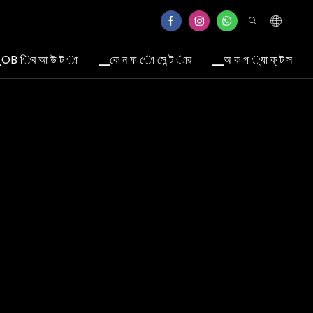
OB িব আ উ ট া
▁কে ন ফ ো সে ন্ট ার
▁অ ক প ্যা ক্ ট স