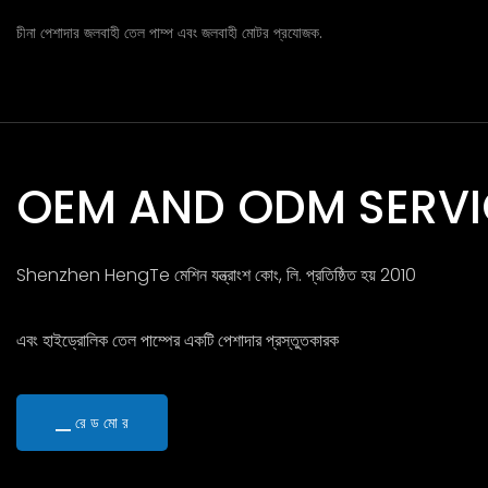
চীনা পেশাদার জলবাহী তেল পাম্প এবং জলবাহী মোটর প্রযোজক.
OEM AND O
Shenzhen HengTe মেশিন যন্ত্রাংশ কোং, ল
এবং হাইড্রোলিক তেল পাম্পের একটি পেশাদার প
▁ রে ড মো র