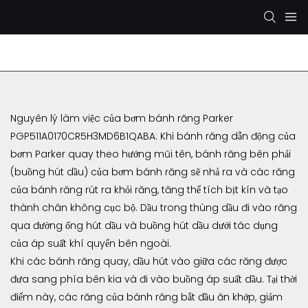
Bơm thủy lực Rexroth
Bơm thủy lực KYB/KAYABA
Nguyên lý làm việc của bơm bánh răng Parker
PGP511A0170CR5H3MD6B1QABA: Khi bánh răng dẫn động của
bơm Parker quay theo hướng mũi tên, bánh răng bên phải
(buồng hút dầu) của bơm bánh răng sẽ nhả ra và các răng
của bánh răng rút ra khỏi răng, tăng thể tích bịt kín và tạo
thành chân không cục bộ. Dầu trong thùng dầu đi vào răng
qua đường ống hút dầu và buồng hút dầu dưới tác dụng
của áp suất khí quyển bên ngoài.
Khi các bánh răng quay, dầu hút vào giữa các răng được
đưa sang phía bên kia và đi vào buồng áp suất dầu. Tại thời
điểm này, các răng của bánh răng bắt đầu ăn khớp, giảm