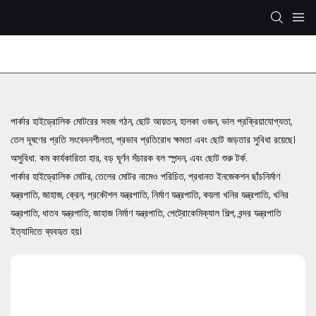
রেক্সরথ হাইড্রোলিক পাম্প
KYB/KAYABA হাইড্রোলিক পাম্প
SHI
পার্কার হাইড্রোলিক মোটরের সহজ গঠন, ছোট আয়তন, হালকা ওজন, ভাল প্রক্রিয়াযোগ্যতা,
তেল দূষণের প্রতি সংবেদনশীলতা, প্রভাব প্রতিরোধ ক্ষমতা এবং ছোট জড়তার সুবিধা রয়েছে।
অসুবিধা: কম কার্যকারিতা হার, বড় ঘূর্ণন সঁচারক বল স্পন্দন, এবং ছোট শুরু টর্ক.
পার্কার হাইড্রোলিক মোটর, তেলের মোটর নামেও পরিচিত, প্রধানত ইনজেকশন ছাঁচনির্মাণ
যন্ত্রপাতি, জাহাজ, ক্রেন, প্রকৌশল যন্ত্রপাতি, নির্মাণ যন্ত্রপাতি, কয়লা খনির যন্ত্রপাতি, খনির
যন্ত্রপাতি, ধাতব যন্ত্রপাতি, জাহাজ নির্মাণ যন্ত্রপাতি, পেট্রোকেমিক্যাল শিল্প, বন্দর যন্ত্রপাতি
ইত্যাদিতে ব্যবহৃত হয়।