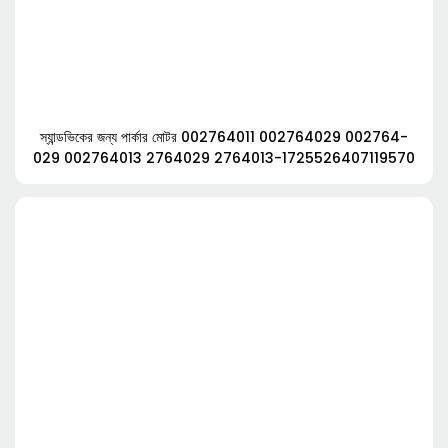
স্যান্ডভিকের জন্য পার্কার মোটর 002764011 002764029 002764-
029 002764013 2764029 2764013-1725526407119570