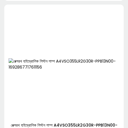
রেক্সরথ হাইড্রোলিক পিস্টন পাম্প A4VSO355LR2G30R-PPB13N00-