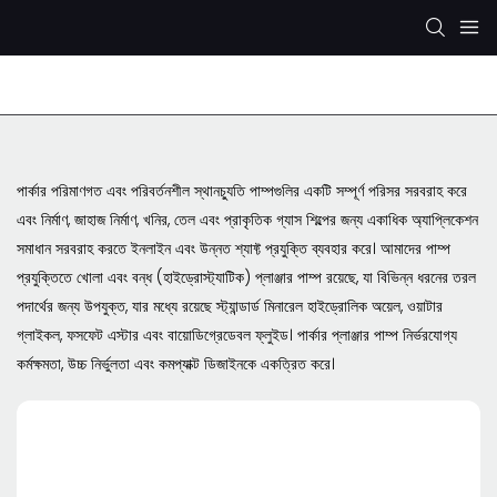
রেক্সরথ হাইড্রোলিক পাম্প
KYB/KAYABA হাইড্রোলিক পাম্প
SHI
পার্কার পরিমাণগত এবং পরিবর্তনশীল স্থানচ্যুতি পাম্পগুলির একটি সম্পূর্ণ পরিসর সরবরাহ করে
এবং নির্মাণ, জাহাজ নির্মাণ, খনির, তেল এবং প্রাকৃতিক গ্যাস শিল্পের জন্য একাধিক অ্যাপ্লিকেশন
সমাধান সরবরাহ করতে ইনলাইন এবং উন্নত শ্যাফ্ট প্রযুক্তি ব্যবহার করে। আমাদের পাম্প
প্রযুক্তিতে খোলা এবং বন্ধ (হাইড্রোস্ট্যাটিক) প্লাঞ্জার পাম্প রয়েছে, যা বিভিন্ন ধরনের তরল
পদার্থের জন্য উপযুক্ত, যার মধ্যে রয়েছে স্ট্যান্ডার্ড মিনারেল হাইড্রোলিক অয়েল, ওয়াটার
গ্লাইকল, ফসফেট এস্টার এবং বায়োডিগ্রেডেবল ফ্লুইড। পার্কার প্লাঞ্জার পাম্প নির্ভরযোগ্য
কর্মক্ষমতা, উচ্চ নির্ভুলতা এবং কমপ্যাক্ট ডিজাইনকে একত্রিত করে।