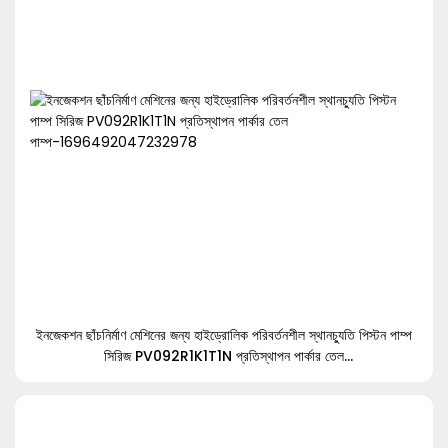
ইনজেকশন ছাঁচনির্মাণ মেশিনের জন্য হাইড্রোলিক পরিবর্তনশীল স্থানচ্যুতি পিস্টন পাম্প
সিরিজ PV092R1K1T1N প্রতিস্থাপন পার্কার তেল
পাম্প-1696492047232978