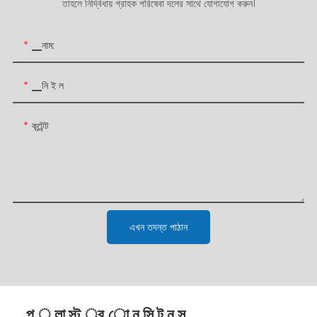
তাহলে নির্দ্বিধায় গ্রাহক পরিষেবা দলের সাথে যোগাযোগ করুন।
▁নাম:
▁নি ই ল
কন্টেন্ট
এখন তদন্ত পাঠান
▁প ্ লা স্ট ্র ো ন সি ট ন স