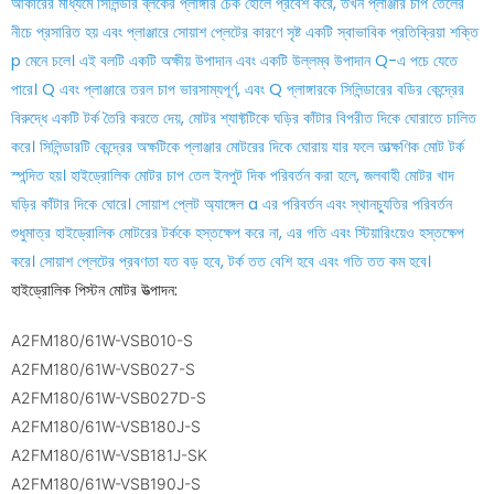
আকারের মাধ্যমে সিলিন্ডার ব্লকের প্লাঙ্গার চেক হোলে প্রবেশ করে, তখন প্লাঞ্জার চাপ তেলের
নীচে প্রসারিত হয় এবং প্লাঞ্জারে সোয়াশ প্লেটের কারণে সৃষ্ট একটি স্বাভাবিক প্রতিক্রিয়া শক্তি
p মেনে চলে। এই বলটি একটি অক্ষীয় উপাদান এবং একটি উল্লম্ব উপাদান Q-এ পচে যেতে
পারে। Q এবং প্লাঞ্জারে তরল চাপ ভারসাম্যপূর্ণ, এবং Q প্লাঙ্গারকে সিলিন্ডারের বডির কেন্দ্রের
বিরুদ্ধে একটি টর্ক তৈরি করতে দেয়, মোটর শ্যাফ্টটিকে ঘড়ির কাঁটার বিপরীত দিকে ঘোরাতে চালিত
করে। সিলিন্ডারটি কেন্দ্রের অক্ষটিকে প্লাঞ্জার মোটরের দিকে ঘোরায় যার ফলে তাত্ক্ষণিক মোট টর্ক
স্পন্দিত হয়। হাইড্রোলিক মোটর চাপ তেল ইনপুট দিক পরিবর্তন করা হলে, জলবাহী মোটর খাদ
ঘড়ির কাঁটার দিকে ঘোরে। সোয়াশ প্লেট অ্যাঙ্গেল a এর পরিবর্তন এবং স্থানচ্যুতির পরিবর্তন
শুধুমাত্র হাইড্রোলিক মোটরের টর্ককে হস্তক্ষেপ করে না, এর গতি এবং স্টিয়ারিংয়েও হস্তক্ষেপ
করে। সোয়াশ প্লেটের প্রবণতা যত বড় হবে, টর্ক তত বেশি হবে এবং গতি তত কম হবে।
হাইড্রোলিক পিস্টন মোটর উত্পাদন:
A2FM180/61W-VSB010-S
A2FM180/61W-VSB027-S
A2FM180/61W-VSB027D-S
A2FM180/61W-VSB180J-S
A2FM180/61W-VSB181J-SK
A2FM180/61W-VSB190J-S