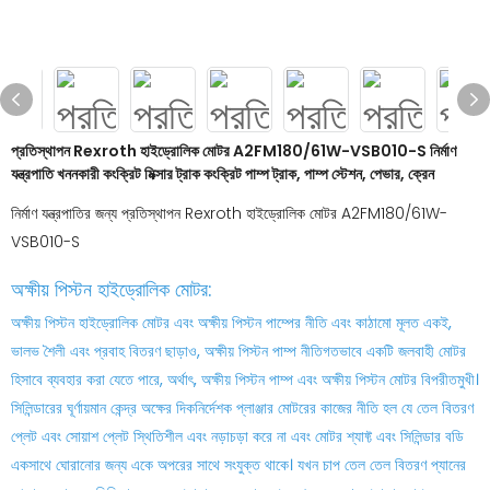
প্রতিস্থাপন Rexroth হাইড্রোলিক মোটর A2FM180/61W-VSB010-S নির্মাণ
যন্ত্রপাতি খননকারী কংক্রিট মিক্সার ট্রাক কংক্রিট পাম্প ট্রাক, পাম্প স্টেশন, পেভার, ক্রেন
নির্মাণ যন্ত্রপাতির জন্য প্রতিস্থাপন Rexroth হাইড্রোলিক মোটর A2FM180/61W-
VSB010-S
অক্ষীয় পিস্টন হাইড্রোলিক মোটর:
অক্ষীয় পিস্টন হাইড্রোলিক মোটর এবং অক্ষীয় পিস্টন পাম্পের নীতি এবং কাঠামো মূলত একই,
ভালভ শৈলী এবং প্রবাহ বিতরণ ছাড়াও, অক্ষীয় পিস্টন পাম্প নীতিগতভাবে একটি জলবাহী মোটর
হিসাবে ব্যবহার করা যেতে পারে, অর্থাৎ, অক্ষীয় পিস্টন পাম্প এবং অক্ষীয় পিস্টন মোটর বিপরীতমুখী।
সিলিন্ডারের ঘূর্ণায়মান কেন্দ্র অক্ষের দিকনির্দেশক প্লাঞ্জার মোটরের কাজের নীতি হল যে তেল বিতরণ
প্লেট এবং সোয়াশ প্লেট স্থিতিশীল এবং নড়াচড়া করে না এবং মোটর শ্যাফ্ট এবং সিলিন্ডার বডি
একসাথে ঘোরানোর জন্য একে অপরের সাথে সংযুক্ত থাকে। যখন চাপ তেল তেল বিতরণ প্যানের