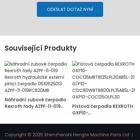
ODESLAT DOTAZ NYNÍ
Související Produkty
Náhradní zubové čerpadlo
Rexroth řady AZPF-11-019
Pístová čerpadla REXROTH
Rexroth hydraulické externí
GXP10-
plnicí čerpadlo 0510625013
COC125MBTB125LPL30AB5L-
AZPF-11-019RCB20MB
21 G/P10-
COC80WBTB800LPL15AB5L-
Copyright © 2026 Shenzhenshi Hengte Machine Parts Ltd |
21 GXP10-COC125OLPL30