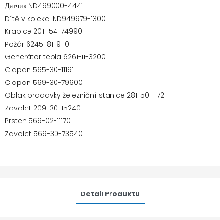
Датчик ND499000-4441
Dítě v kolekci ND949979-1300
Krabice 20T-54-74990
Požár 6245-81-9110
Generátor tepla 6261-11-3200
Clapan 565-30-11191
Clapan 569-30-79600
Oblak bradavky železniční stanice 281-50-11721
Zavolat 209-30-15240
Prsten 569-02-11170
Zavolat 569-30-73540
Detail Produktu