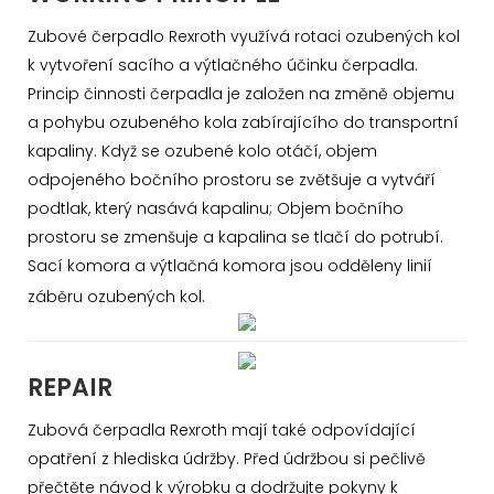
Zubové čerpadlo Rexroth využívá rotaci ozubených kol
k vytvoření sacího a výtlačného účinku čerpadla.
Princip činnosti čerpadla je založen na změně objemu
a pohybu ozubeného kola zabírajícího do transportní
kapaliny. Když se ozubené kolo otáčí, objem
odpojeného bočního prostoru se zvětšuje a vytváří
podtlak, který nasává kapalinu; Objem bočního
prostoru se zmenšuje a kapalina se tlačí do potrubí.
Sací komora a výtlačná komora jsou odděleny linií
záběru ozubených kol.
REPAIR
Zubová čerpadla Rexroth mají také odpovídající
opatření z hlediska údržby. Před údržbou si pečlivě
přečtěte návod k výrobku a dodržujte pokyny k