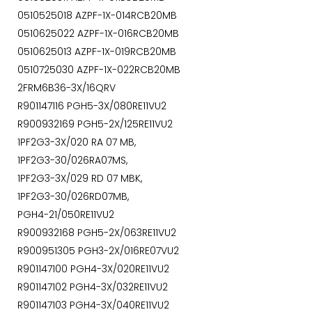
0510525018 AZPF-1X-014RCB20MB
0510625022 AZPF-1X-016RCB20MB
0510625013 AZPF-1X-019RCB20MB
0510725030 AZPF-1X-022RCB20MB
2FRM6B36-3X/16QRV
R901147116 PGH5-3X/080RE11VU2
R900932169 PGH5-2X/125RE11VU2
1PF2G3-3X/020 RA 07 MB,
1PF2G3-30/026RA07MS,
1PF2G3-3X/029 RD 07 MBK,
1PF2G3-30/026RD07MB,
PGH4-21/050RE11VU2
R900932168 PGH5-2X/063RE11VU2
R900951305 PGH3-2X/016RE07VU2
R901147100 PGH4-3X/020RE11VU2
R901147102 PGH4-3X/032RE11VU2
R901147103 PGH4-3X/040RE11VU2