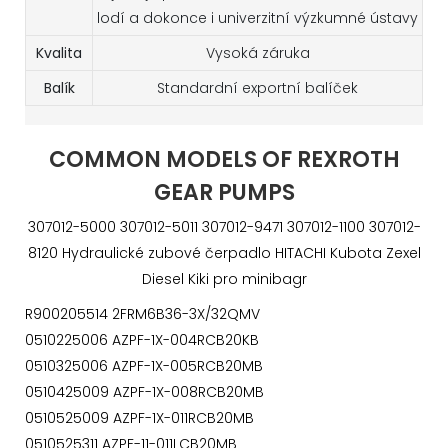
lodí a dokonce i univerzitní výzkumné ústavy
Kvalita
Vysoká záruka
Balík
Standardní exportní balíček
COMMON MODELS OF REXROTH
GEAR PUMPS
307012-5000 307012-5011 307012-9471 307012-1100 307012-
8120 Hydraulické zubové čerpadlo HITACHI Kubota Zexel
Diesel Kiki pro minibagr
R900205514 2FRM6B36-3X/32QMV
0510225006 AZPF-1X-004RCB20KB
0510325006 AZPF-1X-005RCB20MB
0510425009 AZPF-1X-008RCB20MB
0510525009 AZPF-1X-011RCB20MB
0510525311 AZPF-11-011LCB20MB