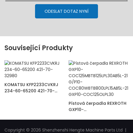
ODESLAT DOTAZ NYNÍ
Související Produkty
KOMATSU KFP2233CVKRJ
234-60-65200 421-70-
32980
Pístová čerpadla REXROTH
GXP10-
COC125MBTB125LPL30AB5L-
21 G/P10-
COC80WBTB800LPL15AB5L-
Copyright © 2026 Shenzhenshi Hengte Machine Parts Ltd |