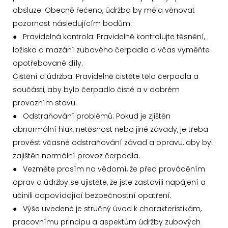
obsluze. Obecně řečeno, údržba by měla věnovat
pozornost následujícím bodům:
● Pravidelná kontrola: Pravidelně kontrolujte těsnění,
ložiska a mazání zubového čerpadla a včas vyměňte
opotřebované díly.
Čištění a údržba: Pravidelně čistěte tělo čerpadla a
součásti, aby bylo čerpadlo čisté a v dobrém
provozním stavu.
●
Odstraňování problémů: Pokud je zjištěn
abnormální hluk, netěsnost nebo jiné závady, je třeba
provést včasné odstraňování závad a opravu, aby byl
zajištěn normální provoz čerpadla.
●
Vezměte prosím na vědomí, že před prováděním
oprav a údržby se ujistěte, že jste zastavili napájení a
učinili odpovídající bezpečnostní opatření.
●
Výše uvedené je stručný úvod k charakteristikám,
pracovnímu principu a aspektům údržby zubových