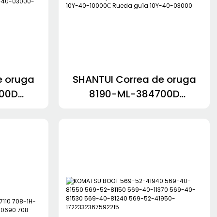
e oruga
SHANTUI Correa de oruga
700D
8190-ML-384700D
o de un
Conjunto de rodillo de un
-10000С
solo lado 10Y-40-10000С
0-03000-
Rueda guía 10Y-40-03000
1357