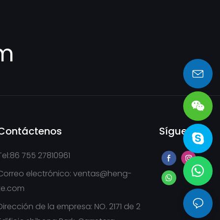
om
sales@heng-te.com
Contáctenos
Síguenos
Tel:86 755 27810961
Correo electrónico:
ventas@heng-
te.com
Dirección de la empresa: NO. 2171 de 2