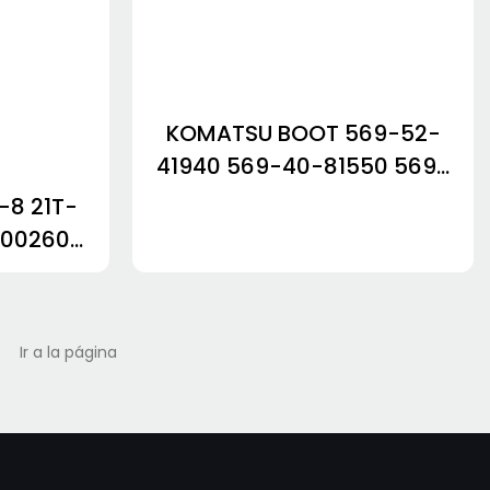
KOMATSU BOOT 569-52-
41940 569-40-81550 569-
52-81150 569-40-11370
8 21T-
569-40-81530 569-40-
-00260
81240 569-52-41950-
08-1W-
1722332367592215
00390