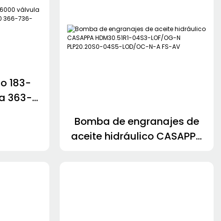
o 183-
a 363-
-806-
Bomba de engranajes de
1 Filtro
aceite hidráulico CASAPPA
31
HDM30.51R1-04S3-LOF/OG-
N PLP20.20S0-04S5-
LOD/OC-N-A FS-AV