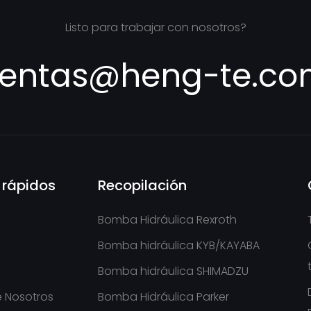
Listo para trabajar con nosotros?
entas@heng-te.c
 rápidos
Recopilación
Bomba Hidráulica Rexroth
Bomba hidráulica KYB/KAYABA
Bomba hidráulica SHIMADZU
 Nosotros
Bomba Hidráulica Parker