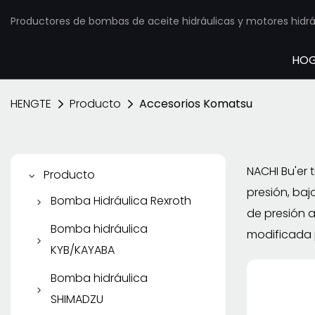
Productores de bombas de aceite hidráulicas y motores hidráu
HO
HENGTE
Producto
Accesorios Komatsu
NACHI Bu'er 
Producto
presión, baj
Bomba Hidráulica Rexroth
de presión a
Bomba de pistón
Bomba hidráulica
modificada p
Rexroth
KYB/KAYABA
Bomba de paletas
Bomba de engranajes
Bomba hidráulica
Rexroth
KYB/KAYABA
SHIMADZU