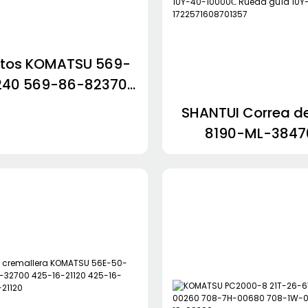
tos KOMATSU 569-
240 569-86-82370
0-81530 569-40-
SHANTUI Correa d
569-52-81150 209-
8190-ML-384
03-42431
Conjunto de rodill
solo lado 10Y-40
Rueda guía 10Y-4
172257160870