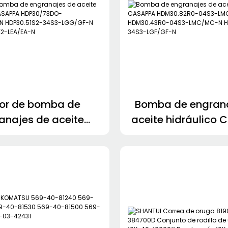
or de bomba de
Bomba de engran
anajes de aceite
aceite hidráulico
ráulico CASAPPA
HDM30.82R0-0
73DO-32S3LME/MD-
LMC/MC-N HDM30
DP30.51S2-34S3-
04S3-LMC/M
-N KP20.4D0-82E2-
HDM30.73R2-34S3-
LEA/EA-N
N