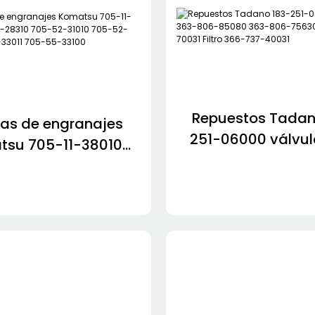
Repuestos Tadan
as de engranajes
251-06000 válvul
tsu 705-11-38010
806-85080 363
22-28310 705-52-
75630 366-736-7003
705-52-40100 705-
366-737-400
011 705-55-33100