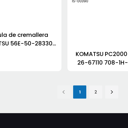
ula de cremallera
SU 56E-50-28330
32700 425-16-21120
KOMATSU PC2000-
21260 427-16-21120
26-67110 708-1H
708-7H-00680 7
00690 708-1S-
1
2