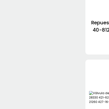
NABCO/MITSUBISHI
Bomba de engranajes
HYUNDAI
Repues
VOLVO Hydraulic Pump
40-81
569-4
81500 