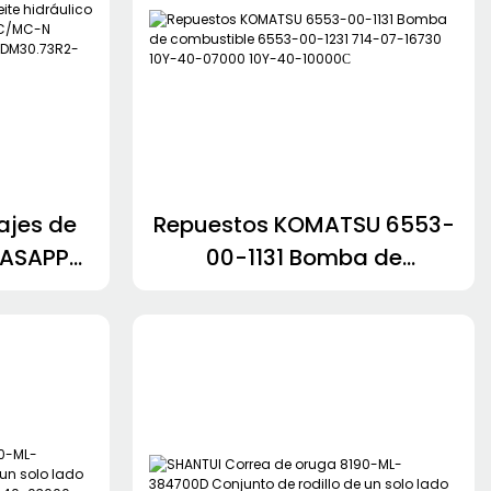
ajes de
Repuestos KOMATSU 6553-
 CASAPPA
00-1131 Bomba de
4S3-
combustible 6553-00-1231
.43R0-
714-07-16730 10Y-40-
C-N
07000 10Y-40-10000С
LGF/GF-