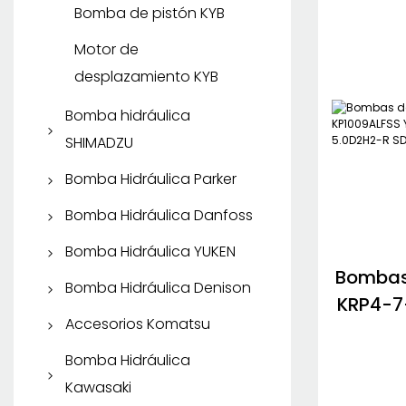
Bomba de engranajes
Bomba de pistón KYB
Rexroth
Motor de
Motor Hidráulico Rexroth
desplazamiento KYB
Bomba hidráulica
SHIMADZU
Bomba de engranajes
Bomba Hidráulica Parker
SHIMADZU
Bomba de pistón Parker
Bomba Hidráulica Danfoss
Parker Vane Pump
Bomba de pistón
Bomba Hidráulica YUKEN
Bombas
Danfoss
Bomba de engranajes
Bomba de pistón YUKEN
Bomba Hidráulica Denison
KRP4-7
Parker
Bomba de engranajes
Bomba de paletas
Bomba de pistón
Accesorios Komatsu
YPD1-2
Danfoss
Motor hidráulico Parker
YUKEN
Denison
5.0D2
Repuestos Komatsu
Bomba Hidráulica
Bomba de paletas
Kawasaki