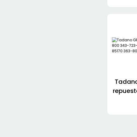
Tadano
repues
51000 
821-85
3