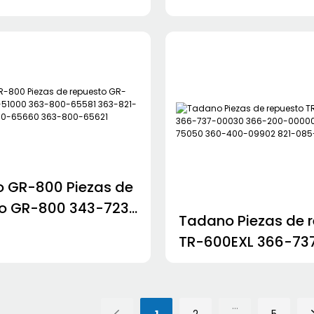
 GR-800 Piezas de
to GR-800 343-723-
Tadano Piezas de 
363-800-65581 363-
TR-600EXL 366-73
170 363-800-65660
366-200-00000 3
63-800-65621
75050 360-400-
821-085-031
...