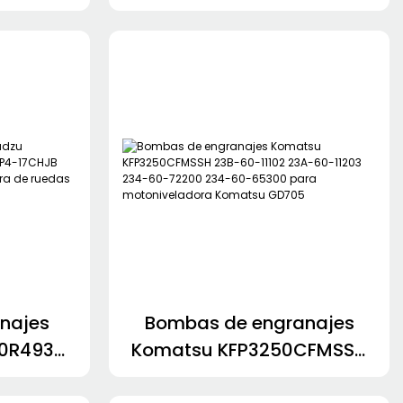
46 20460-35303 MSF-41
MSF-23 MSF-12 MSF-42
najes
Bombas de engranajes
0R493
Komatsu KFP3250CFMSSH
KRP4-
23B-60-11102 23A-60-11203