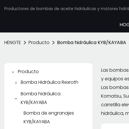
Productores de bombas de aceite hidráulicas y motores hidráu
HO
HENGTE
Producto
Bomba hidráulica KYB/KAYABA
Las bombas 
Producto
y equipos e
Bomba Hidráulica Rexroth
Las bombas d
Bomba de pistón
Bomba hidráulica
Komatsu, Sum
Rexroth
KYB/KAYABA
carretilla e
Bomba de paletas
Bomba de engranajes
hidráulica, 
Rexroth
KYB/KAYABA