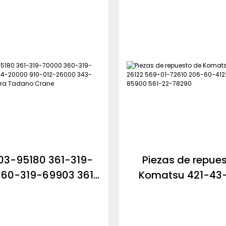
3ADN 291Y7-17011
17CHJB SGP1A3
29-3029-3024JAGR
ZW310-6 Cargad
ruedas Hitac
03-95180 361-319-
Piezas de repue
360-319-69903 361-
Komatsu 421-43
000 910-012-26000
569-01-72610 2
-718-51000 para
41221 707-99-859
adano Crane
22-78290