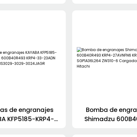
as de engranajes
Bomba de engra
A KFP5185-KRP4-
Shimadzu 600B4
 600B40R493 KRP4-
KRP4-27AVNFN6 