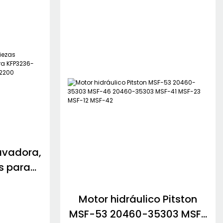
avadora,
as para
FP3236-
102 234-
Motor hidráulico Pitston
0CFMSSH
MSF-53 20460-35303 MSF-