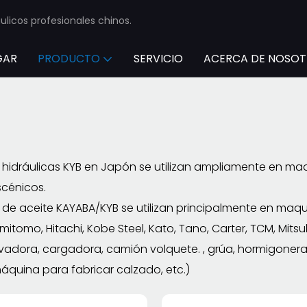
licos profesionales chinos.
GAR
PRODUCTO
SERVICIO
ACERCA DE NOSO
hidráulicas KYB en Japón se utilizan ampliamente en maq
scénicos.
e aceite KAYABA/KYB se utilizan principalmente en maqui
itomo, Hitachi, Kobe Steel, Kato, Tano, Carter, TCM, Mitsub
levadora, cargadora, camión volquete. , grúa, hormigonera
máquina para fabricar calzado, etc.)