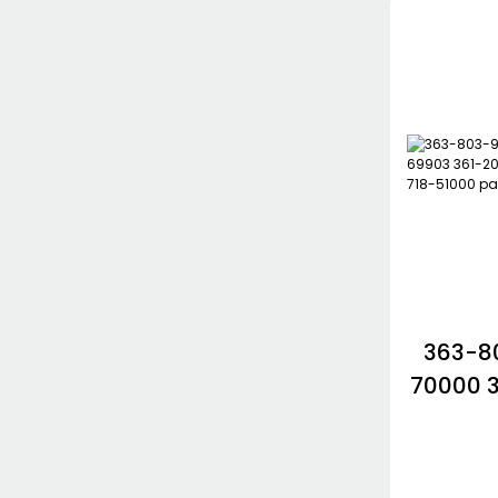
33-2
PHS30
Bomba de aceite EATON
Bomba de aceite
Jungheinrich
NABCO/MITSUBISHI
Bomba de engranajes
HYUNDAI
363-8
70000 
204-20
343
T