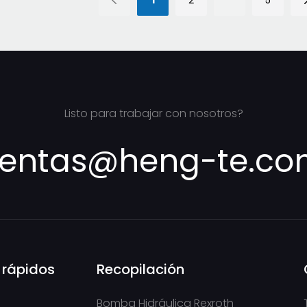
1
2
5
Listo para trabajar con nosotros?
entas@heng-te.c
 rápidos
Recopilación
Bomba Hidráulica Rexroth