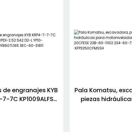
 de engranajes KYB
Pala Komatsu, exc
-7-7C KP1009ALFSS
piezas hidráulic
.52.5A2 D2-L YP10-
motoniveladora K
H2-R SDYB607L165
20CFESE 23B-60-11
3EC-60-31811
60-72200 :KFP325