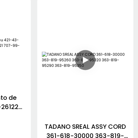
6L264
234-60-72200 234-60-
ora de
65300 para
hi
motoniveladora Komatsu
GD705
sto de
-26122
06-60-
00 561-
TADANO SREAL ASSY CORD
361-618-30000 363-819-