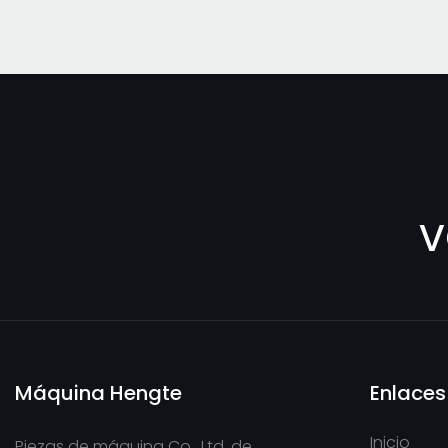
v
Máquina Hengte
Enlaces
Inicio
Piezas de máquina Co., Ltd. de